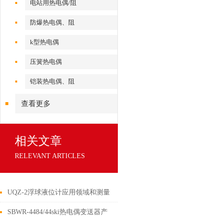
电站用热电偶/阻
防爆热电偶、阻
k型热电偶
压簧热电偶
铠装热电偶、阻
查看更多
相关文章
RELEVANT ARTICLES
UQZ-2浮球液位计应用领域和测量
原理
SBWR-4484/44ski热电偶变送器产