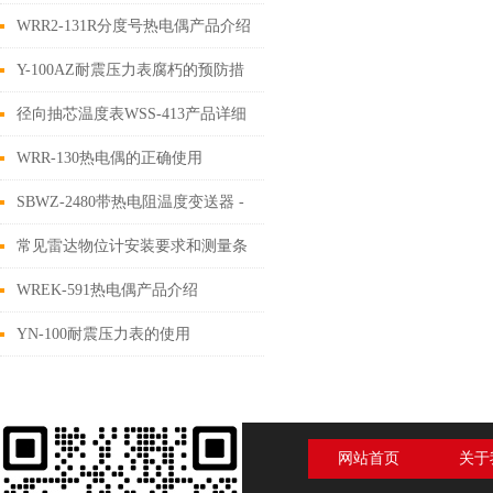
品介绍
WRR2-131R分度号热电偶产品介绍
Y-100AZ耐震压力表腐朽的预防措
施
径向抽芯温度表WSS-413产品详细
介绍
WRR-130热电偶的正确使用
SBWZ-2480带热电阻温度变送器 -
上海自动化仪表三厂
常见雷达物位计安装要求和测量条
件
WREK-591热电偶产品介绍
YN-100耐震压力表的使用
网站首页
关于