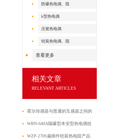
防爆热电偶、阻
k型热电偶
压簧热电偶
铠装热电偶、阻
查看更多
相关文章
RELEVANT ARTICLES
霍尔传感器与普通的互感器之间的
区别
WRN-640A隔爆型本安型热电偶技
术特点
WZP-270S扁插件铠装热电阻产品