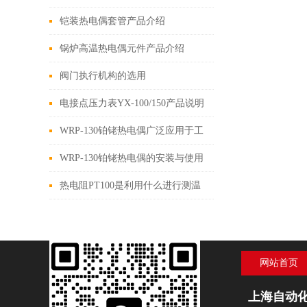
介绍
铠装热电偶套管产品介绍
锅炉高温热电偶元件产品介绍
阀门执行机构的选用
电接点压力表YX-100/150产品说明
书
WRP-130铂铑热电偶广泛应用于工
业测温
WRP-130铂铑热电偶的安装与使用
注意事项
热电阻PT100是利用什么进行测温
的呢？
网站首页
上海自动