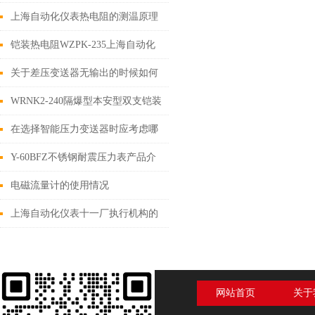
的一款产品呢？
上海自动化仪表热电阻的测温原理
介绍
铠装热电阻WZPK-235上海自动化
仪表三厂
关于差压变送器无输出的时候如何
做出调试
WRNK2-240隔爆型本安型双支铠装
热电偶
在选择智能压力变送器时应考虑哪
些因素？
Y-60BFZ不锈钢耐震压力表产品介
绍
电磁流量计的使用情况
上海自动化仪表十一厂执行机构的
定义和参数
网站首页
关于