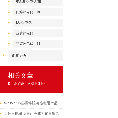
电站用热电偶/阻
防爆热电偶、阻
k型热电偶
压簧热电偶
铠装热电偶、阻
查看更多
相关文章
RELEVANT ARTICLES
WZP-270S扁插件铠装热电阻产品
介绍
为什么电磁流量计会成为销量很高