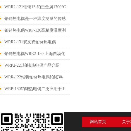
铑热电偶介绍
WRR2-121铂铑13-铂贵金属1700°C
热电偶详细参数
铂铑热电偶是一种温度测量的传感
器
铂铑热电偶WRP-130高精度温度测
量中的利器
WRR2-131双支双铂铑热电偶
铂铑热电偶WRR2-130 上海自动化
仪表三厂
WRP2-221铂铑热电偶产品介绍
WRR-122铠装铂铑热电偶铂铑30-
铂铑10性能介绍
WRP-130铂铑热电偶广泛应用于工
业测温
网站首页
关于