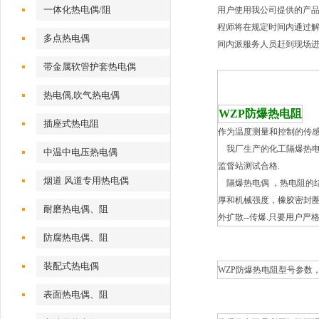
一体化热电偶/阻
用户使用我公司提供的产
程师将在规定时间内通过解
多点热电偶
间内派服务人员赶到现场
带金属软管护套热电偶
热电偶,吹气热电偶
WZP防爆热电阻
插座式热电阻
作为温度测量和控制的传
我厂生产的化工隔爆热电偶
中温中电压热电偶
监督站测试合格.
烟道 风道专用热电偶
隔爆热电偶 ，热电阻的
厚和机械强度，橡胶密封
耐磨热电偶、阻
外扩散--传爆.只要用户
防腐热电偶、阻
装配式热电偶
WZP防爆热电阻型号参数
表面热电偶、阻