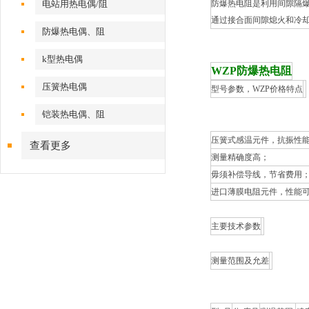
电站用热电偶/阻
防爆热电阻是利用间隙隔
通过接合面间隙熄火和冷
防爆热电偶、阻
k型热电偶
WZP防爆热电阻
压簧热电偶
型号参数，WZP价格特点
铠装热电偶、阻
压簧式感温元件，抗振性
查看更多
测量精确度高；
毋须补偿导线，节省费用
进口薄膜电阻元件，性能
主要技术参数
测量范围及允差