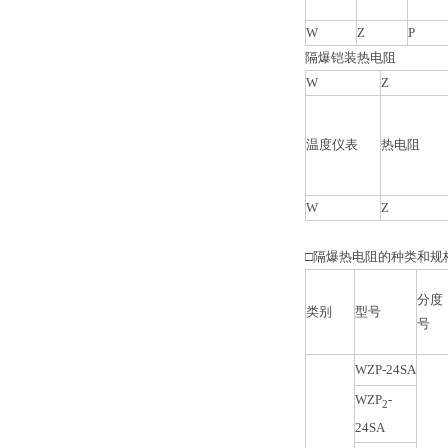
W
Z
P
隔爆铠装热电阻
W
Z
温度仪表
热电阻
W
Z
□隔爆热电阻的种类和规
分度
类别
型号
号
WZP-24SA
WZP
-
2
24SA