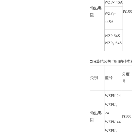
WZP-44SA
铂热电
Pt10
WZP
-
阻
2
44SA
WZP-64S
WZP
-64S
2
□隔爆铠装热电阻的种类
分度
类别
型号
号
WZPK-24
WZPK
-
2
铂热电
24
Pt100
阻
WZPK-44
WZPK
-
2