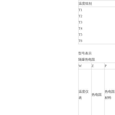
温度组别
T1
T2
T3
T4
T5
T6
型号表示
隔爆热电阻
W
Z
P
温度仪
热电阻
热电阻
表
材料