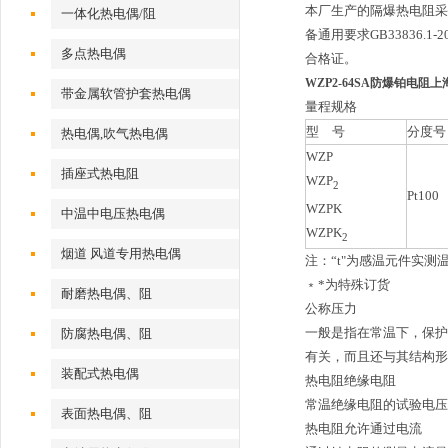
本厂生产的隔爆热电阻采用
一体化热电偶/阻
备通用要求GB33836.
多点热电偶
合格证。
WZP2-64SA防爆铂电阻
带金属软管护套热电偶
量程规格
型 号
分度号
热电偶,吹气热电偶
WZP
插座式热电阻
WZP
2
Pt100
WZPK
中温中电压热电偶
WZPK
2
烟道 风道专用热电偶
注：“t"为感温元件实
﹡*为特殊订货
耐磨热电偶、阻
公称压力
一般是指在常温下，保护
防腐热电偶、阻
有关，而且还与其结构形
装配式热电偶
热电阻绝缘电阻
常温绝缘电阻的试验电压可
表面热电偶、阻
热电阻允许通过电流