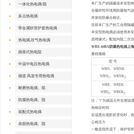
本厂生产的隔爆或本安型热电偶技
一体化热电偶/阻
合爆炸性环境用防爆电气设备通
多点热电偶
井发给防爆合格证。
目前本厂生产的工业用隔爆
带金属软管护套热电偶
本安型热电偶必须使用本安
昌绝缘式）配低内阻二次仪表时，
热电偶,吹气热电偶
WRE-640A防爆热电偶
插座式热电阻
量程规格
型 号
中温中电压热电偶
WRN
、WRNK
烟道 风道专用热电偶
WRN
、WRNK
2
2
WRE
、WREK
耐磨热电偶、阻
WRE
、WREK
2
2
防腐热电偶、阻
注："t“为感温元件实测温
热响应时间
装配式热电偶
在温度出现阶跃变化时，热
公称压力
表面热电偶、阻
一般是指常温下，保护管所