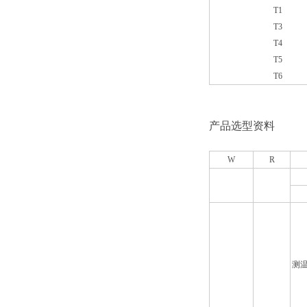
T1
T3
T4
T5
T6
产品选型资料
W
R
测