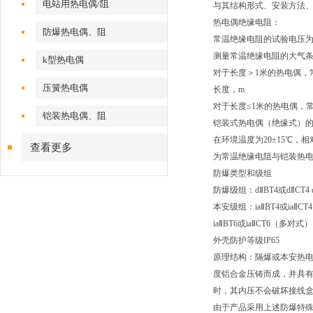
电站用热电偶/阻
与其结构形式、安装方法
热电偶绝缘电阻：
防爆热电偶、阻
常温绝缘电阻的试验电压为：
测量常温绝缘电阻的大气条件
k型热电偶
对于长度＞1米的热电偶，常温
压簧热电偶
长度，m
对于长度≤1米的热电偶，常
铠装热电偶、阻
铠装式热电偶（绝缘式）
在环境温度为20±15
℃
，相
查看更多
为常温绝缘电阻与铠装热
防爆类型和级组
防爆级组：d
Ⅱ
BT4
或d
Ⅱ
CT4 
本安级组：ia
Ⅱ
BT4
或ia
Ⅱ
CT4
ia
Ⅱ
BT6
或ia
Ⅱ
CT6
（多对式）
外壳防护等级IP65
原理结构：
隔爆或本安热
度铝合金压铸而成，并具
时，其内压不会破坏接线
由于产品采用上述防爆特殊