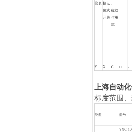
仪表
接点
:
位式
磁助
开关
作用
式
Y
X
C
□
-
上海自动化仪
标度范围、
类型
型号
YXC-10