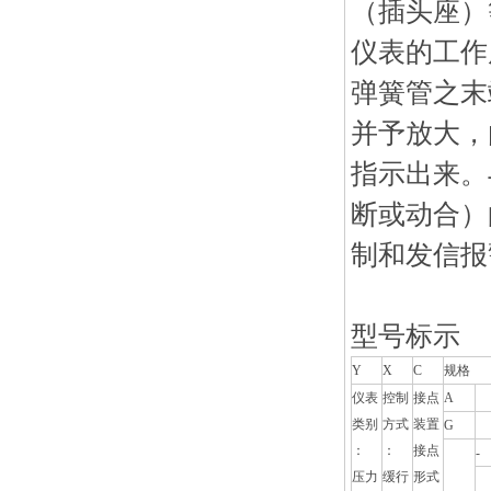
（插头座）
仪表的工作
弹簧管之末
并予放大，
指示出来。
断或动合）
制和发信报
型号标示
Y
X
C
规格
仪表
控制
接点
A
类别
方式
装置
G
：
：
接点
-
压力
缓行
形式