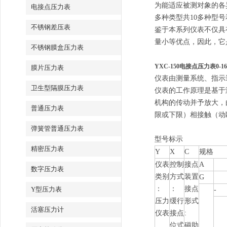
为能适应被测对象的各
电接点压力表
多种类型共10多种型
不锈钢差压表
鉴于本系列仪表不仅具
量小等优点，因此，它
不锈钢膜盒压力表
YXC-150电接点压力表0-16
膜片压力表
仪表由测量系统、指示
卫生型隔膜压力表
仪表的工作原理是基于
机构的传动并予放大，
普通压力表
限或下限）相接触（动
弹簧管普通压力表
型号标示
精密压力表
Y
X
C
规格
仪表
控制
接点
A
数字压力表
类别
方式
装置
G
：
：
接点
Y型压力表
-
压力
缓行
形式
活塞压力计
仪表
接点
:
位式
磁助