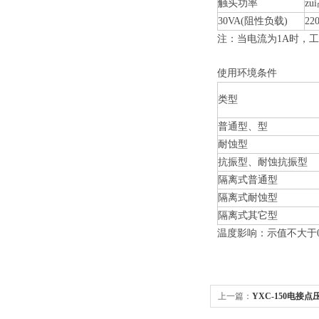
触头功率
z
30VA(阻性负载)
22
注：当电流为1A时，工
使用环境条件
类型
普通型、型
耐蚀型
抗振型、耐蚀抗振型
隔离式普通型
隔离式耐蚀型
隔离式其它型
温度影响：示值不大于0.
上一篇：
YXC-150电接点压