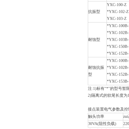
YXC-100-Z
抗振型
*YXC-102-Z
YXC-103-Z
*YXC-100B-
*YXC-102B-
耐蚀型
*YXC-103B-
*YXC-150B-
*YXC-152B-
*YXC-100B
耐蚀抗振
*YXC-102B
型
*YXC-152B
*YXC-153B
注:1)标有“*"的型号
2)隔离式的软尾长度为1
接点装置电气参数及控
触头功率
z
30VA(阻性负载)
22