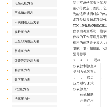
鉴于本系列仪表不仅具
电接点压力表
量小等优点，因此，它
不锈钢差压表
为能适应被测对象的各
多种类型共10多种型
不锈钢膜盒压力表
YXC-150磁助式电接点压
仪表由测量系统、指示
膜片压力表
仪表的工作原理是基于
卫生型隔膜压力表
机构的传动并予放大，
限或下限）相接触（动
普通压力表
型号标示
Y
X
C
规格
弹簧管普通压力表
仪表
控制
接点
A
精密压力表
类别
方式
装置
G
：
：
接点
-
数字压力表
压力
缓行
形式
仪表
接点
:
Y型压力表
位式
磁助
活塞压力计
开关
作用
式