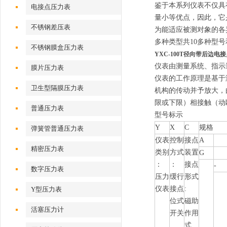
鉴于本系列仪表不仅具
电接点压力表
量小等优点，因此，它
不锈钢差压表
为能适应被测对象的各
多种类型共10多种型
不锈钢膜盒压力表
YXC-100T径向带后边电
仪表由测量系统、指示
膜片压力表
仪表的工作原理是基于
卫生型隔膜压力表
机构的传动并予放大，
限或下限）相接触（动
普通压力表
型号标示
Y
X
C
规格
弹簧管普通压力表
仪表
控制
接点
A
精密压力表
类别
方式
装置
G
：
：
接点
-
数字压力表
压力
缓行
形式
仪表
接点
:
Y型压力表
位式
磁助
活塞压力计
开关
作用
式