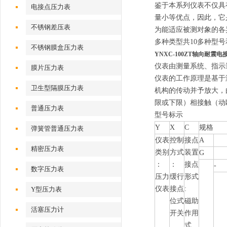
鉴于本系列仪表不仅具
电接点压力表
量小等优点，因此，它
不锈钢差压表
为能适应被测对象的各
多种类型共10多种型
不锈钢膜盒压力表
YNXC-100ZT轴向耐震
仪表由测量系统、指示
膜片压力表
仪表的工作原理是基于
卫生型隔膜压力表
机构的传动并予放大，
限或下限）相接触（动
普通压力表
型号标示
Y
X
C
规格
弹簧管普通压力表
仪表
控制
接点
A
精密压力表
类别
方式
装置
G
：
：
接点
-
数字压力表
压力
缓行
形式
仪表
接点
:
Y型压力表
位式
磁助
活塞压力计
开关
作用
式