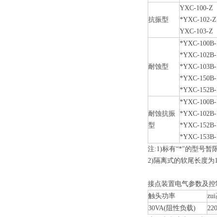
YXC-100-Z
抗振型
*YXC-102-Z
YXC-103-Z
*YXC-100B-
*YXC-102B-
耐蚀型
*YXC-103B-
*YXC-150B-
*YXC-152B-
*YXC-100B
耐蚀抗振
*YXC-102B
型
*YXC-152B
*YXC-153B
注:1)标有“*"的型号
2)隔离式的软尾长度为1
接点装置电气参数及控
触头功率
z
30VA(阻性负载)
22