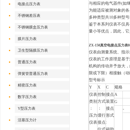
与相应的电气器件(如
电接点压力表
为能适应被测对象的各
不锈钢差压表
多种类型共10多种型
鉴于本系列仪表不仅具
不锈钢膜盒压力表
量小等优点，因此，它
膜片压力表
ZX-150真空电接点压力表0-
卫生型隔膜压力表
仪表由测量系统、指示
仪表的工作原理是基于
普通压力表
机构的传动并予放大，
限或下限）相接触（动
弹簧管普通压力表
型号标示
精密压力表
Y
X
C
规格
仪表
控制
接点
A
数字压力表
类别
方式
装置
G
Y型压力表
：
：
接点
-
压力
缓行
形式
活塞压力计
仪表
接点
:
位式
磁助