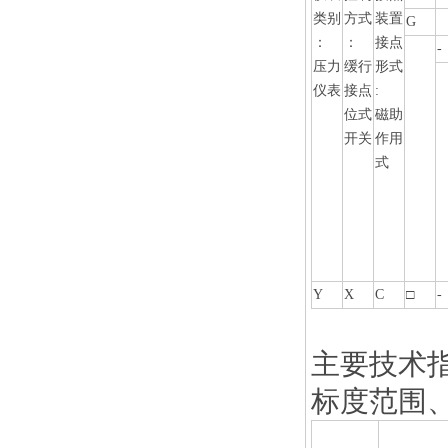
类别
方式
装置
G
：
：
接点
-
压力
缓行
形式
仪表
接点
:
位式
磁助
开关
作用
式
Y
X
C
□
-
主要技术
标度范围