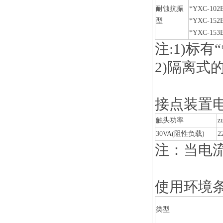
耐蚀抗振
*YXC-102
型
*YXC-152
*YXC-153
注:1)标
2)隔离式
接点装置
触头功率
30VA(阻性负载)
2
注：当电流
使用环境
类型