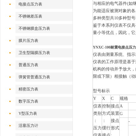
与相应的电气器件(如
电接点压力表
为能适应被测对象的各
不锈钢差压表
多种类型共10多种型
鉴于本系列仪表不仅具
不锈钢膜盒压力表
量小等优点，因此，它
膜片压力表
YNXC-100耐震电接点压力表
卫生型隔膜压力表
仪表由测量系统、指示
仪表的工作原理是基于
普通压力表
机构的传动并予放大，
限或下限）相接触（动
弹簧管普通压力表
精密压力表
型号标示
Y
X
C
规格
数字压力表
仪表
控制
接点
A
Y型压力表
类别
方式
装置
G
：
：
接点
-
活塞压力计
压力
缓行
形式
仪表
接点
: