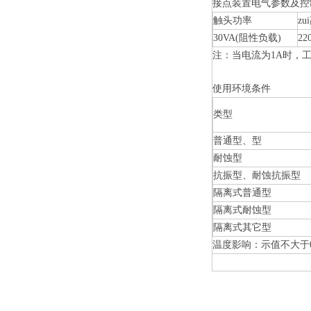
接点装置电气参数及控
触头功率
z
30VA(阻性负载)
22
注：当电流为1A时，工
使用环境条件
类型
普通型、型
耐蚀型
抗振型、耐蚀抗振型
隔离式普通型
隔离式耐蚀型
隔离式其它型
温度影响：示值不大于0.