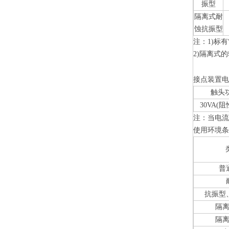
振型
隔离式耐
蚀抗振型
注：1)标
2)隔离式的
接点装置
触头
30VA(
注：当电流
使用环境
普
抗振型
隔
隔