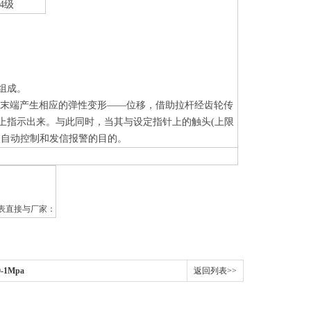
.4级
等组成。
之末端产生相应的弹性变形——位移，借助拉杆经齿轮传
上指示出来。与此同时，当其与设定指针上的触头(上限
到自动控制和发信报警的目的。
表直接与厂家：
1Mpa
返回列表>>