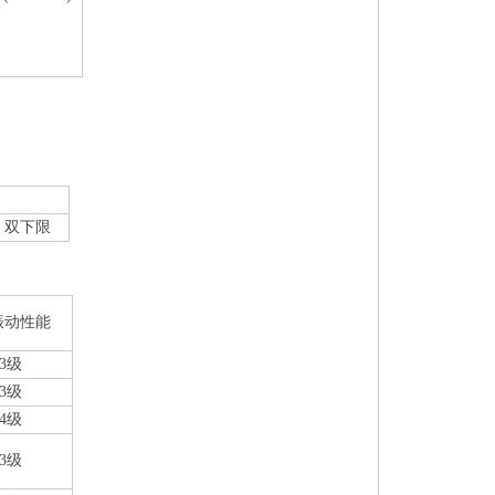
、双下限
振动性能
.3级
.3级
.4级
.3级