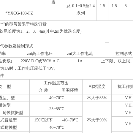
表
及-0.1~0.5至2.4
1.5
1.5
5
系列
*YXCG-103-FZ
有“*"的型号暂限于特殊订货
软尾长度为1、2、3、4m(其中2m为优选长度)
电气参数及控制形式
功率
zui高工作电压
zui大工作电流
控制形式
阻性负载)
220V D.C或380V A.C
1A
上下限、双上限
为1A时，工作电压应低于40V。
条件
工作温度范围
类 型
相对湿度
抗工作
介 质
周围环境
通型、型
-40~70
℃
不大于85%
V.H
耐蚀型
V.H
-25~55
℃
、耐蚀抗振型
V.H
离式普通型
150
℃
以下
-40~70
℃
不大于90%
V.H
离式耐蚀型
-40~70
℃