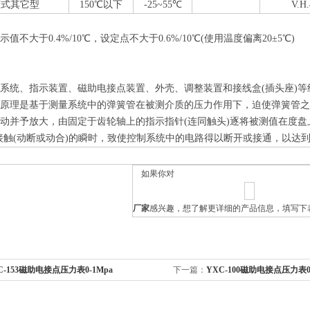
离式其它型
150
℃
以下
-25~55
℃
V.H
值不大于0.4%/10
℃
，设定点不大于0.6%/10
℃
(使用温度偏离20±5
℃
)
系统、指示装置、磁助电接点装置、外壳、调整装置和接线盒(插头座)
作原理是基于测量系统中的弹簧管在被测介质的压力作用下，迫使弹簧管
动并予放大，由固定于齿轮轴上的指示指针(连同触头)逐将被测值在度盘
接触(动断或动合)的瞬时，致使控制系统中的电路得以断开或接通，以达
如果你对
厂家
感兴趣，想了解更详细的产品信息，填写下
C-153磁助电接点压力表0-1Mpa
下一篇：
YXC-100磁助电接点压力表0-