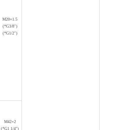
M20×1.5
(*G3/8″)
(*G1/2″)
M42×2
(*G1 1/4″)