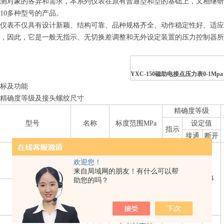
被测对象的各异和需求，本系列仪表在原有普通型和型的基础上，又相继
10多种型号的产品。
列仪表不仅具有设计新颖、结构可靠、品种规格齐全、动作稳定性好、适
，因此，它是一般无指示、无切换差调整和无外设定装置的压力控制器所
YXC-150磁助电接点压力表0-1Mpa
指标及功能
、精确度等级及接头螺纹尺寸
精确度等级
型号
名称
标度范围MPa
设定值
指示
接通
断开
YXC-100
0~0.6至60
*YXC-102
及-0.1~0.06至2.4
欢迎您！
来自局域网的朋友！有什么可以帮
YXC-103
磁助电接点
系列
1.5
1.5
4
助您的吗？
压力表
0~0.1至60
YXC-150
及-0.1~0至2.4系
*YXC-153
列
0~0.16至60