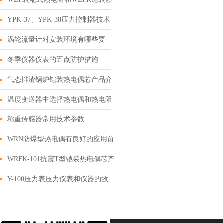
电阻的区别
YPK-37、YPK-38压力控制器技术
参数介绍
涡轮流量计对安装环境有哪些要
求？
冬季仪器仪表的五点防护措施
气态排渣锅炉铠装热电偶芯产品介
绍
温度变送器中选择热电偶和热电阻
的区别
称重传感器常用技术参数
WRN防爆型热电偶有良好的应用前
景
WRFK-101抗震T型铠装热电偶芯产
品介绍
Y-100压力表压力仪表和仪器的故
障处理方法