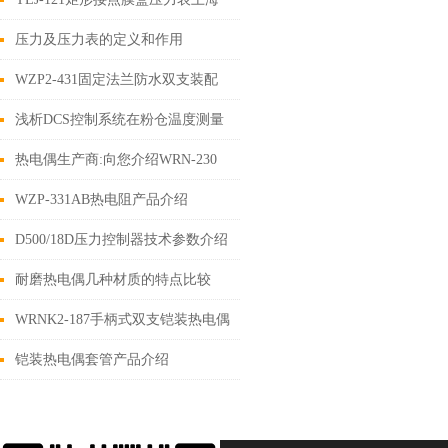
自动化仪表四厂白云牌技术指标
压力及压力表的定义和作用
WZP2-431固定法兰防水双支装配
式热电阻
浅析DCS控制系统在粉仓温度测量
以及新增温度变送器新技巧
热电偶生产商:向您介绍WRN-230
热电偶的信息
WZP-331AB热电阻产品介绍
D500/18D压力控制器技术参数介绍
耐磨热电偶几种材质的特点比较
WRNK2-187手柄式双支铠装热电偶
简介
铠装热电偶套管产品介绍