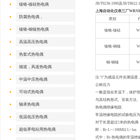
JB/T9238-1999及JB/T862
镍铬-镍硅热电偶
上海自动化仪表三厂WRNR-15
防腐热电偶，
类别
镍铬-铜镍热电偶
镍铬-镍硅
W
高温高压热电偶
镍铬-铜镍
W
热套式热电偶
铜-铜镍
W
烟道，风道热电偶
注:“t"为感温元件实测温度
中温中压热电偶
公称压力
可动式热电偶
一般是指在常温下，保护管
与其结构形式、安装方法
轴承热电偶
热电偶绝缘电阻:
常温绝缘电阻的试验电压为直
低温低压热电偶
对于长度超过1米的热电偶
超临界电站用热电偶
即：Rr·L>>100MΩ L>1m
式中：Rr-热电偶的常温绝