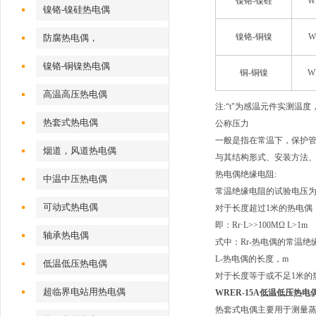
镍铬-镍硅
W
镍铬-镍硅热电偶
镍铬-铜镍
W
防腐热电偶，
镍铬-铜镍热电偶
铜-铜镍
W
高温高压热电偶
注:“t"为感温元件实测温度
热套式热电偶
公称压力
一般是指在常温下，保护管
烟道，风道热电偶
与其结构形式、安装方法
热电偶绝缘电阻:
中温中压热电偶
常温绝缘电阻的试验电压为直
可动式热电偶
对于长度超过1米的热电偶
即：Rr·L>>100MΩ L>1m
轴承热电偶
式中：Rr-热电偶的常温绝
L-热电偶的长度，m
低温低压热电偶
对于长度等于或不足1米的
超临界电站用热电偶
WRER-15A低温低压热电
热套式电偶主要用于测量