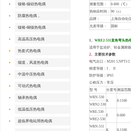
镍铬-镍硅热电偶
测量范围：
0-800（℃）
热响应时间：
90（s）
防腐热电偶，
品牌：
上海自动化
允差等级：
国标
镍铬-铜镍热电偶
高温高压热电偶
1、
WRE2-531直角弯头热
适用于盐浴炉、轻金属熔
热套式热电偶
2、
主要技术参数
电气出口：M201.5,NPT1/2
烟道，风道热电偶
精度等级：I 、 II
中温中压热电偶
防护等级：IP65
公称压力：常压
可动式热电偶
型 号
分度号
测温范围
WRN-530
轴承热电偶
K
0-1100
WRN2-530
低温低压热电偶
WRE-530
E
0-600
WRE2-530
超临界电站用热电偶
WRN-531
K
0-1100