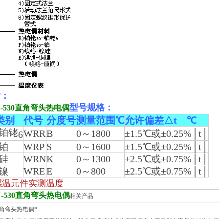
片：
型号规格：
-530直角弯头热电偶
类别
代号
分度号
测量范围℃
允许偏差△t ℃
-铂铑
WRR
B
0～1800
±1.5℃或±0.25%│t│
6
-铂
WRP
S
0～1600
±1.5℃或±0.25%│t│
硅
WRN
K
0～1300
±2.5℃或±0.75%│t│
镍
WRE
E
0～800
±2.5℃或±0.75%│t│
为感温元件实测温度
-530直角弯头热电偶
相关产品
1直角弯头热电偶*