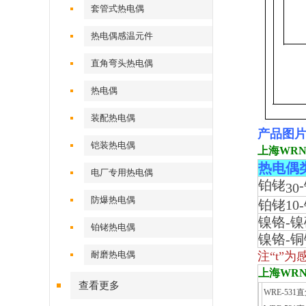
套管式热电偶
热电偶感温元件
直角弯头热电偶
热电偶
装配热电偶
产品图
铠装热电偶
上海WRN
热电偶
电厂专用热电偶
铂铑
30
防爆热电偶
铂铑10
镍铬-镍
铂铑热电偶
镍铬-铜
耐磨热电偶
注“t”
上海WRN
查看更多
WRE-53