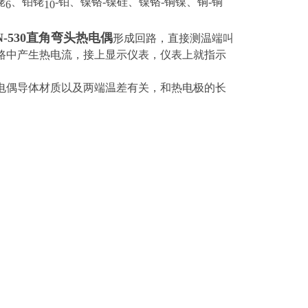
铑
、铂铑
-铂、镍铬-镍硅、镍铬-铜镍、铜-铜
6
10
N-530直角弯头热电偶
形成回路，直接测温端叫
路中产生热电流，接上显示仪表，仪表上就指示
电偶导体材质以及两端温差有关，和热电极的长