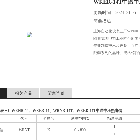
WRER-14T中温
更新时间：2024-03-05
简要描述：
上海自动化仪表三厂WRNR-14
随着我国电力工业的不断发
专业制造技术和设备，并在
配套系列的品种、规格*符合
相关产品
留言询价
仪表三厂
WRNR-14、WRER-14、WRNR-14T、WRER-14T中温中压热电偶
代号
分度号
测温范围℃
精度等级
Ⅰ
硅
WRNT
K
0～800
Ⅱ