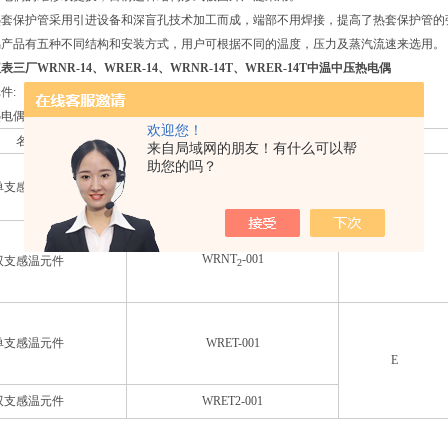
热套保护管采用引进设备和深盲孔技术加工而成，端部不用焊接，提高了热套保护管的
偶产品有五种不同结构和安装方式，用户可根据不同的温度，压力及蒸汽流速来选用。
仪表三厂
WRNR-14、WRER-14、WRNR-14T、WRER-14T中温中压热电偶
件:
热电偶直接使用，亦可作为热套式热电偶维修更换元件使用。
欢迎您！
名称
型号
分度号
来自局域网的朋友！有什么可以帮
助您的吗？
单支感温元件
WRNT-001
K
WRNT
-001
双支感温元件
2
单支感温元件
WRET-001
E
双支感温元件
WRET2-001