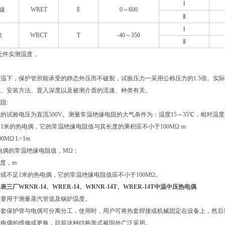
Ⅰ
镍
WRET
E
0～600
Ⅱ
Ⅰ
镍
WRCT
T
-40～350
Ⅱ
温元件实测温度，
温下，保护管所能承受的静态外压而不破裂，试验压力一采用公称压力的1.5倍。实
式、安装方法、置入深度以及被测介质的流速、种类有关。
阻:
的试验电压为直流500V。测量常温绝缘电阻的大气条件为：温度15～35℃，相对温度45%
1米的热电偶，它的常温绝缘电阻值与其长度的乘积应不小于100MΩ·m
00MΩ L>1m
热电偶的常温绝缘电阻值，MΩ；
长度，m
或不足1米的热电偶，它的常温绝缘电阻值应不小于100MΩ。
仪表三厂
WRNR-14、WRER-14、WRNR-14T、WRER-14T中温中压热电偶
主要用于测量蒸汽管道及锅炉温度。
热套保护管与电偶可分离分工，使用时，用户可将热套焊接或机械固定在设备上，然后
于电偶的维修或更换，目前这种结构形式被国外广泛采用。