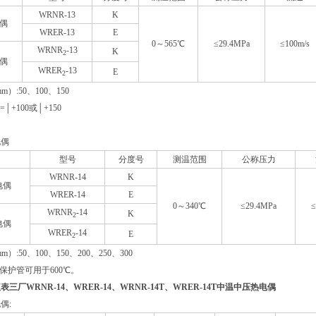
WRNR-13
K
偶
WRER-13
E
0～565℃
≤29.4MPa
≤100m/s
WRNR
-13
K
2
偶
WRER
-13
E
2
）:50、100、150
=│+100或│+150
电偶
型号
分度号
测温范围
公称压力
WRNR-14
K
电偶
WRER-14
E
0～340℃
≤29.4MPa
≤
WRNR
-14
K
2
电偶
WRER
-14
E
2
）:50、100、150、200、250、300
时，保护管可用于600℃。
仪表三厂
WRNR-14、WRER-14、WRNR-14T、WRER-14T中温中压热电偶
偶: