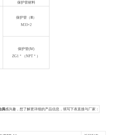
保护管材料
保护管（Ⅲ）
M33×2
保护管(Ⅳ)
ZG1＂（NPT＂）
电偶
感兴趣，想了解更详细的产品信息，填写下表直接与厂家：