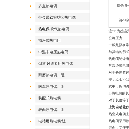
镍铬-铜
多点热电偶
带金属软管护套热电偶
铜-铜
热电偶,吹气热电偶
注:“t"为感
公称压力
插座式热电阻
一般是指在常
中温中电压热电偶
与其结构形
热电偶绝缘电
烟道 风道专用热电偶
常温绝缘电阻
对于长度超过
耐磨热电偶、阻
即：Rr·L>>1
防腐热电偶、阻
式中：Rr-
L-热电偶的
装配式热电偶
对于长度等于
上海自动化
表面热电偶、阻
热套式电偶
电站用热电偶/阻
热电偶采用
寿命，又便