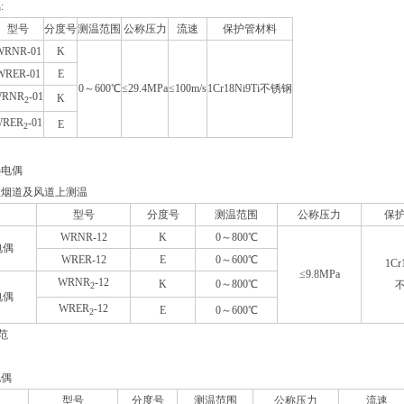
:
型号
分度号
测温范围
公称压力
流速
保护管材料
WRNR-01
K
WRER-01
E
0～600℃
≤29.4MPa
≤100m/s
1Cr18Ni9Ti不锈钢
RNR
-01
K
2
WRER
-01
E
2
热电偶
在烟道及风道上测温
型号
分度号
测温范围
公称压力
保
WRNR-12
K
0～800℃
电偶
WRER-12
E
0～600℃
1Cr
≤9.8MPa
WRNR
-12
K
0～800℃
2
电偶
WRER
-12
E
0～600℃
2
规范
电偶
型号
分度号
测温范围
公称压力
流速