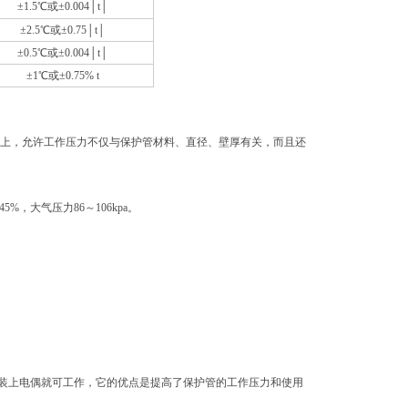
±1.5℃或±0.004│t│
±2.5℃或±0.75│t│
±0.5℃或±0.004│t│
±1℃或±0.75% t
际上，允许工作压力不仅与保护管材料、直径、壁厚有关，而且还
，大气压力86～106kpa。
装上电偶就可工作，它的优点是提高了保护管的工作压力和使用