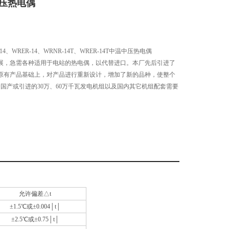
中压热电偶
、WRER-14、WRNR-14T、WRER-14T中温中压热电偶
展，急需各种适用于电站的热电偶，以代替进口。本厂先后引进了
原有产品基础上，对产品进行重新设计，增加了新的品种，使整个
国产或引进的30万、60万千瓦发电机组以及国内其它机组配套需要
允许偏差△t
±1.5℃或±0.004│t│
±2.5℃或±0.75│t│