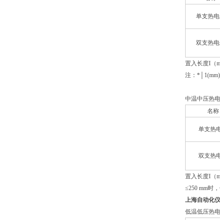
单支热电
双支热电
置入长度I（mm
注：*│1(mm)
中温中压热
名称
单支热
双支热
置入长度I（mm
≤250 mm
上海自动化
低温低压热电