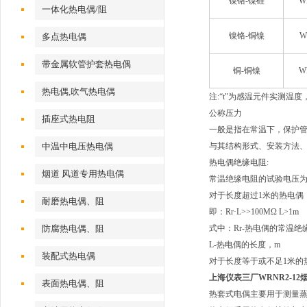
镍铬-镍硅
W
一体化热电偶/阻
镍铬-铜镍
W
多点热电偶
带金属软管护套热电偶
铜-铜镍
W
热电偶,吹气热电偶
注:“t"为感温元件实测温度
公称压力
插座式热电阻
一般是指在常温下，保护管
中温中电压热电偶
与其结构形式、安装方法
热电偶绝缘电阻:
烟道 风道专用热电偶
常温绝缘电阻的试验电压为直
对于长度超过1米的热电偶
耐磨热电偶、阻
即：Rr·L>>100MΩ L>1m
防腐热电偶、阻
式中：Rr-热电偶的常温绝
L-热电偶的长度，m
装配式热电偶
对于长度等于或不足1米的
上海仪表三厂WRNR2-1
表面热电偶、阻
热套式电偶主要用于测量