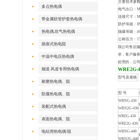
主要技术参
多点热电偶
电气出口：M20
连接尺寸：M20
带金属软管护套热电偶
防护等级：IP
热电偶,吹气热电偶
隔爆等级：d‖BT
公称压力：15-
插座式热电阻
我公司售后
求，客户服务
中温中电压热电偶
处理的，公
烟道 风道专用热电偶
WRE2G
型号及规格
耐磨热电偶、阻
型 号
防腐热电偶、阻
WRNG-430
装配式热电偶
WRN2G-430
WREG-430
表面热电偶、阻
WRE2G-430
电站用热电偶/阻
WRNG-440
WRN2G-440