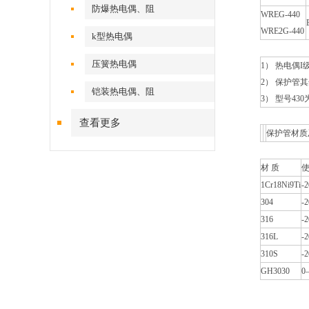
防爆热电偶、阻
WREG-440
WRE2G-440
k型热电偶
压簧热电偶
1） 热电偶
2） 保护管
铠装热电偶、阻
3） 型号43
查看更多
保护管材质
材 质
使
1Cr18Ni9Ti
-
304
-
316
-
316L
-
310S
-
GH3030
0