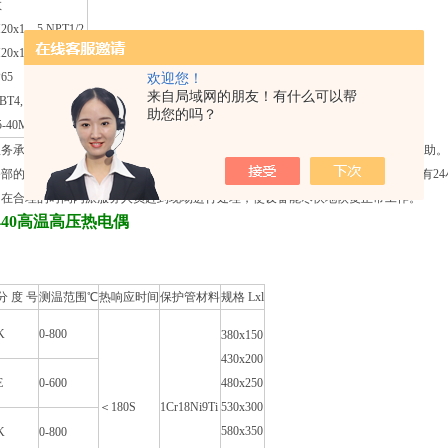
数
x1．5,NPT1/2
x1．5, NPT1/2
65
欢迎您！
来自局域网的朋友！有什么可以帮
4, d‖CT5
助您的吗？
40MPa
服务承诺： 用户使用我公司提供的产品时，如遇到任何问题，都可以得到支持与帮助
部的专业工程师将在规定时间内通过解决或回答用户所提出的问题。另我公司设有24
司在合理的时间内派服务人员赶到现场进行处理，使设备能尽快地恢复正常工作。
-440高温高压热电偶
分 度 号
测温范围℃
热响应时间
保护管材料
规格 Lxl
K
0-800
380x150
430x200
E
0-600
480x250
＜180S
1Cr18Ni9Ti
530x300
580x350
K
0-800