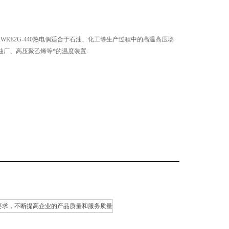
电偶,WRE2G-440热电偶适合于石油、化工等生产过程中的高温高压场
油厂、高压聚乙烯等*的温度装置.
的要求，不断提高企业的产品质量和服务质量