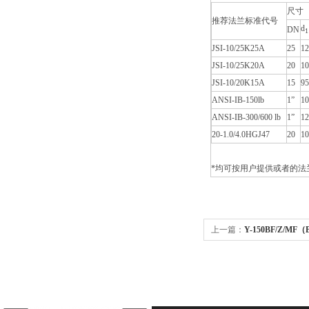
尺寸
推荐法兰标准代号
d
DN
1
JSI-10/25K25A
25
1
JSI-10/25K20A
20
1
JSI-10/20K15A
15
9
ANSI-IB-150lb
1”
1
ANSI-IB-300/600 lb
1”
1
20-1.0/4.0HGJ47
20
1
*均可按用户提供或者的法
上一篇：
Y-150BF/Z/M
表|Y-150BF/Z/MF（B）/316