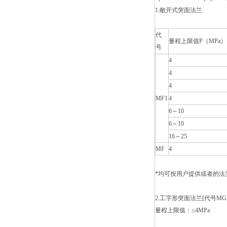
1.敞开式突面法兰
代
量程上限值P（MPa）
号
4
4
4
MF1
4
6～10
6～10
16～25
MF
4
*均可按用户提供或者的法
2.工字形突面法兰[代号MG
量程上限值：≤4MPa