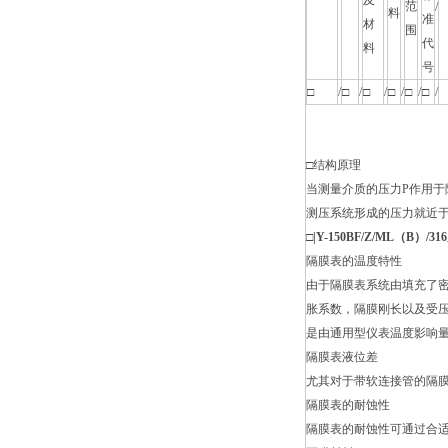
及
范
/
料
准
材
围
代
料
号
□
/
□
/
□
/
□
/
□
/
□
/
□结构原理
当测量介质的压力P作用于
测压系统形成的压力就近
□
|Y-150BF/Z/ML（B）/316
隔膜表的温度特性
由于隔膜表系统由填充了
胀系数，隔膜刚长以及受压
是由通用型仪表温度影响
隔膜表液位差
尤其对于带软连接管的隔
隔膜表的耐蚀性
隔膜表的耐蚀性可通过合