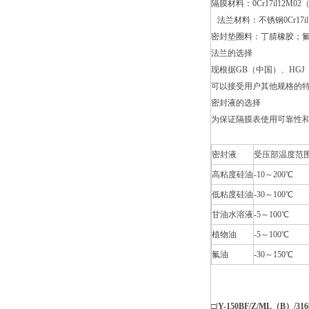
隔膜材料：0Cr17il12M
法兰材料：不锈钢0Cr17il
密封垫圈料：丁腈橡胶；
法兰的选择
现根据GB（中国）、HG
可以接受用户其他规格的
密封液的选择
为保证隔膜表使用可靠性
密封液
受压部温度范
高粘度硅油
-10～200℃
低粘度硅油
-30～100℃
甘油水溶液
-5～100℃
植物油
-5～100℃
氟油
-30～150℃
□
|Y-150BF/Z/ML（B）/316