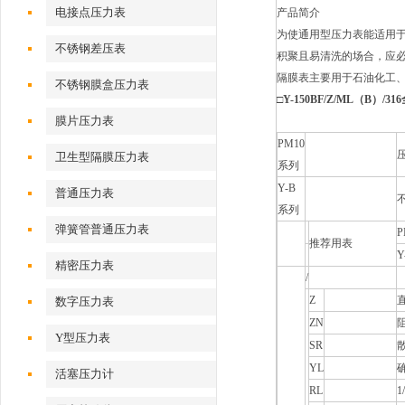
电接点压力表
产品简介
为使通用型压力表能适用
不锈钢差压表
积聚且易清洗的场合，应
隔膜表主要用于石油化工
不锈钢膜盒压力表
□
Y-150BF/Z/ML（B）/3
膜片压力表
PM10
卫生型隔膜压力表
系列
Y-B
普通压力表
系列
弹簧管普通压力表
推荐用表
精密压力表
/
Z
数字压力表
ZN
Y型压力表
SR
YL
活塞压力计
RL