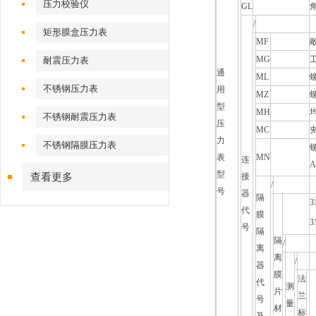
压力校验仪
GL
/
矩形膜盒压力表
MF
MG
耐震压力表
通
ML
螺
不锈钢压力表
用
MZ
型
MH
不锈钢耐震压力表
压
MC
夹
力
不锈钢隔膜压力表
螺
表
MN
连
A
型
查看更多
接
/
号
器
隔
代
膜
3
号
隔
隔
/
离
离
/
器
膜
法
代
测
片
兰
号
量
材
标