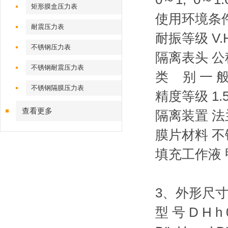
矩形膜盒压力表
使用环境条件 
耐震压力表
耐振等级 V.H.3
不锈钢压力表
隔离表头 公称
不锈钢耐震压力表
类 别 一 般
不锈钢隔膜压力表
精度等级 1.5
查看更多
隔离装置 法兰
膜片材料 
填充工作液
3、
外形尺
型 号 D H h