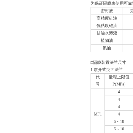
为保证隔膜表使用可靠
密封液
高粘度硅油
低粘度硅油
甘油水溶液
植物油
氟油
□隔膜装置法兰尺寸
1.敞开式突面法兰
代
量程上限值
号
P(MPa)
4
4
4
MF1
4
6～10
6～10