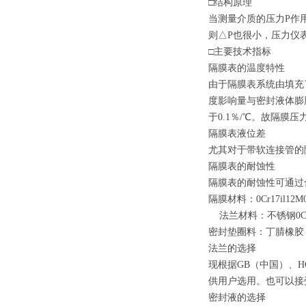
□
结构原理
当测量介质的压力P作
则△P也很小，压力仪
□
主要技术指标
隔膜表的温度特性
由于隔膜表系统由填充
度影响量与密封液体膨
于0.1％/
℃。故隔膜压
隔膜表液位差
尤其对于带软连接管的
隔膜表的耐蚀性
隔膜表的耐蚀性可通过
隔膜材料：0Cr17il12M
法兰材料：不锈钢0Cr17
密封垫圈料：丁腈橡胶
法兰的选择
现根据GB（中国）、H
供用户选用。也可以接
密封液的选择