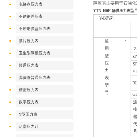
隔膜表主要用于石油化
电接点压力表
型
YTN-100F1隔膜压力表
不锈钢差压表
Y-B系列
不锈钢膜盒压力表
膜片压力表
通
/
用
Z
卫生型隔膜压力表
型
Z
压
S
普通压力表
力
Y
弹簧管普通压力表
表
R
型
精密压力表
号
G
数字压力表
Y型压力表
活塞压力计