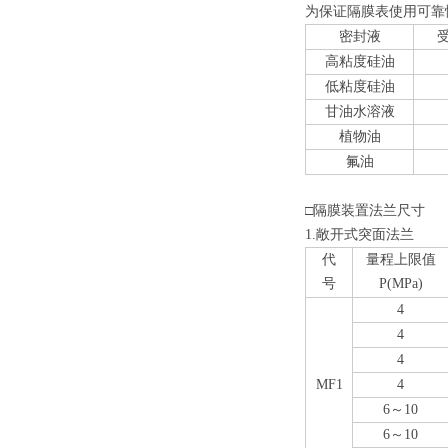
为保证隔膜表使用可靠
密封液
高粘度硅油
低粘度硅油
甘油水溶液
植物油
氟油
□隔膜装置法兰尺寸
1.敞开式突面法兰
代
量程上限值
号
P(MPa)
4
4
4
MF1
4
6～10
6～10