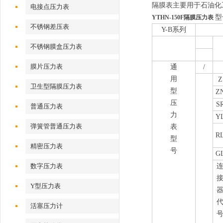
隔膜表主要用于石油化
电接点压力表
型
YTHN-150F隔膜压力表
不锈钢差压表
Y-B系列
不锈钢膜盒压力表
膜片压力表
通
/
用
Z
卫生型隔膜压力表
型
Z
压
S
普通压力表
力
Y
弹簧管普通压力表
表
R
型
精密压力表
号
G
数字压力表
Y型压力表
活塞压力计