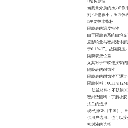
□
结构原理
当测量介质的压力P作
则△P也很小，压力仪
□
主要技术指标
隔膜表的温度特性
由于隔膜表系统由填充
度影响量与密封液体膨
于0.1％/
℃。故隔膜压
隔膜表液位差
尤其对于带软连接管的
隔膜表的耐蚀性
隔膜表的耐蚀性可通过
隔膜材料：0Cr17il12M
法兰材料：不锈钢0Cr17
密封垫圈料：丁腈橡胶
法兰的选择
现根据GB（中国）、H
供用户选用。也可以接
密封液的选择