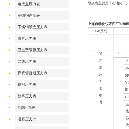
隔膜表主要用于石油化工
电接点压力表
不锈钢差压表
上海自动化仪表四厂Y-60B
不锈钢膜盒压力表
Y-B
系列
膜片压力表
卫生型隔膜压力表
通
/
用
Z
普通压力表
型
Z
弹簧管普通压力表
压
S
力
Y
精密压力表
表
R
型
数字压力表
G
号
连
Y型压力表
接
器
活塞压力计
代