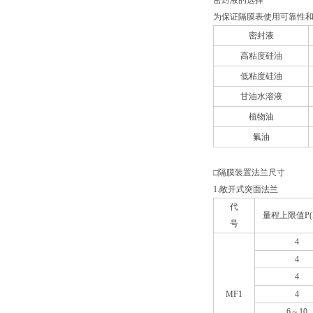
密封液的选择
为保证隔膜表使用可靠性
密封液
高粘度硅油
低粘度硅油
甘油水溶液
植物油
氟油
□隔膜装置法兰尺寸
1.
敞开式突面法兰
代
量程上限值P(M
号
4
4
4
MF1
4
6
～10