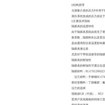
□结构原理
当测量介质的压力P作用于
测压系统形成的压力就近
□
主要技术指标
隔膜表的温度特性
由于隔膜表系统由填充了
胀系数，隔膜刚长以及受压
是由通用型仪表温度影响
隔膜表液位差
尤其对于带软连接管的隔膜
隔膜表的耐蚀性
隔膜表的耐蚀性可通过合
隔膜材料：0Cr17il12M0
法兰材料：不锈钢0Cr17il
密封垫圈料：丁腈橡胶；
法兰的选择
现根据GB（中国）、HGJ
受用户其他规格的特殊订