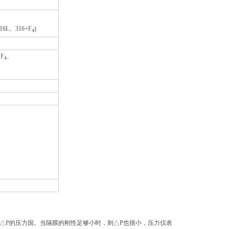
16L、316+F
)
4
F
、
4
△P的压力国。当隔膜的刚性足够小时，则△P也很小，压力仪表