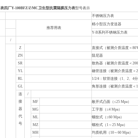
四厂Y-100BFZ/Z/MC卫生型抗震隔膜压力表
型号表示
不锈钢压力表
精小型压力变送器
推荐用表
Y-B
系列不锈钢压力表
/
Z
直接式（被测介质温度＜80
ZN
阻尼器
SR
散热器（被测介质温度＜20
YL
确管连接（被测介质温度＜2
RL
1/2/4
：软管连接（1、2、4
GL
角形连接（被测介质温度＜1
连
/
接
MF
敞开式凸面（≤25 Mpa）
器
MG
工字形（≤4 Mpa）
代
ML
螺纹式（≤60 Mpa）
号
MZ
螺栓式（1～25 Mpa）
MH
均质机用（10～60 Mpa）