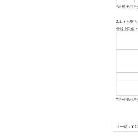
*
均可按用户
2.
工字形突面
量程上限值：≤
*
均可按用户
上一篇：
Y-
海自动化仪