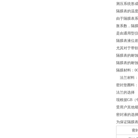
测压系统形
隔膜表的温
由于隔膜表
胀系数，隔膜
是由通用型
隔膜表液位
尤其对于带
隔膜表的耐
隔膜表的耐
隔膜材料：0Cr
法兰材料：不锈
密封垫圈料
法兰的选择
现根据GB（
受用户其他
密封液的选
为保证隔膜
密