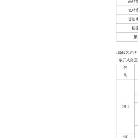
高粘
低粘
甘油
植
氟
□隔膜装置法
1.
敞开式突面
代
号
MF1
MF