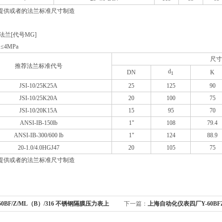
提供或者的法兰标准尺寸制造
法兰[代号MG]
4MPa
尺寸
推荐法兰标准代号
d
DN
K
1
JSI-10/25K25A
25
125
90
JSI-10/25K20A
20
100
75
JSI-10/20K15A
15
95
70
ANSI-IB-150lb
1"
108
79.4
ANSI-IB-300/600 lb
1"
124
88.9
20-1.0/4.0HGJ47
20
105
75
提供或者的法兰标准尺寸制造
150BF/Z/ML（B）/316 不锈钢隔膜压力表上
下一篇：
上海自动化仪表四厂Y-60BF
表四厂
隔膜压力表