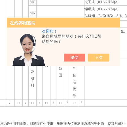
MC
夹子式（0.1～2.5 Mpa）
螺母式（0.1～2.5 Mpa）
MN
A-
碳钢、B-lGr18Ni、316、3
隔
/
膜
欢迎您！
隔
316
、316L、钽、哈氏合金、
来自局域网的朋友！有什么可以帮
隔
离
316+F
等
4
助您的吗？
离
膜
/
器
片
测
/
代
材
量
法
/
号
料
范
兰
及
围
标
材
准
料
代
号
/
□
/
□
/
□
/
□
/
□
/
压力P作用于隔膜，则隔膜产生变形，压缩压力仪表测压系统的密封液，使其形成P－