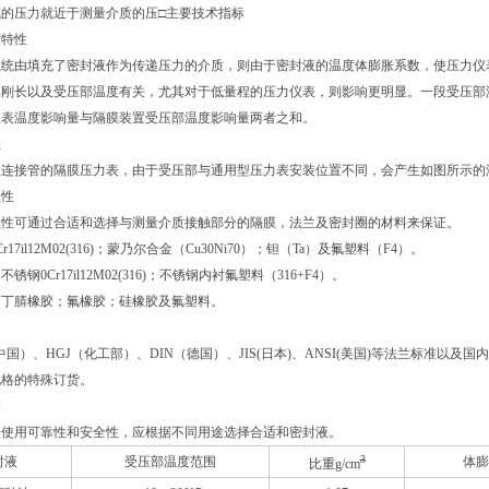
成的压力就近于测量介质的压
□
主要技术指标
度特性
系统由填充了密封液作为传递压力的介质，则由于密封液的温度体膨胀系数，使压力仪
刚长以及受压部温度有关，尤其对于低量程的压力仪表，则影响更明显。一段受压部温度
仪表温度影响量与隔膜装置受压部温度影响量两者之和。
差
软连接管的隔膜压力表，由于受压部与通用型压力表安装位置不同，会产生如图所示的
蚀性
蚀性可通过合适和选择与测量介质接触部分的隔膜，法兰及密封圈的材料来保证。
17il12M02(316)；蒙乃尔合金（Cu30Ni70）；钽（Ta）及氟塑料（F4）。
钢0Cr17il12M02(316)；不锈钢内衬氟塑料（316+F4）。
：丁腈橡胶；氟橡胶；硅橡胶及氟塑料。
中国）、HGJ（化工部）、DIN（德国）、JIS(日本)、ANSI(美国)等法兰标准
规格的特殊订货。
择
表使用可靠性和安全性，应根据不同用途选择合适和密封液。
3
封液
受压部温度范围
体膨
比重g/cm