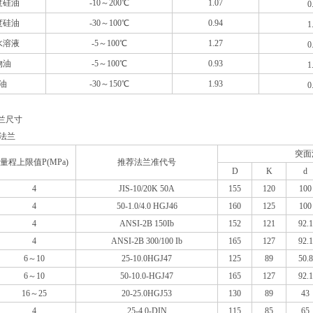
度硅油
-10
～200℃
1.07
0
度硅油
-30
～100℃
0.94
1
水溶液
-5
～100℃
1.27
0
物油
-5
～100℃
0.93
1
油
-30
～150℃
1.93
0
兰尺寸
法兰
突面
量程上限值P(MPa)
推荐法兰准代号
D
K
d
4
JIS-10/20K 50A
155
120
100
4
50-1.0/4.0 HGJ46
160
125
100
4
ANSI-2B 150Ib
152
121
92.1
4
ANSI-2B 300/100 Ib
165
127
92.1
6
～10
25-10.0HGJ47
125
89
50.8
6
～10
50-10.0-HGJ47
165
127
92.1
16
～25
20-25.0HGJ53
130
89
43
4
25-4.0-DIN
115
85
65