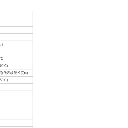
℃
）
0℃）
00
℃
）
分别代表软管长度m）
50
℃
）