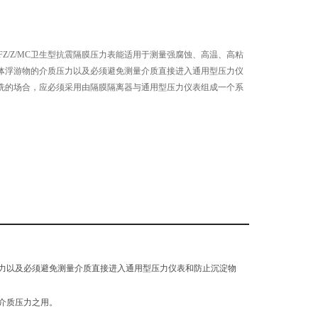
BFZ/Z/MC卫生型抗震隔膜压力表能适用于测量强腐蚀、高温、高粘
体浮游物的介质压力以及必须避免测量介质直接进入通用型压力仪
洗的场合，应必须采用由隔膜隔离器与通用型压力仪表组成一个系
力以及必须避免测量介质直接进入通用型压力仪表和防止沉淀物
介质压力之用。