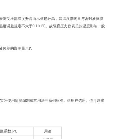
表随受压部温度升高而示值也升高，其温度影响量与密封液体膨
误差规定不大于0.1％/
℃。故隔膜压力仪表总的温度影响一般
液位差的影响量△P。
以及国内实际使用情况编制成常用法兰系列标准。供用户选用。也可以接
胀系数1/℃
用途