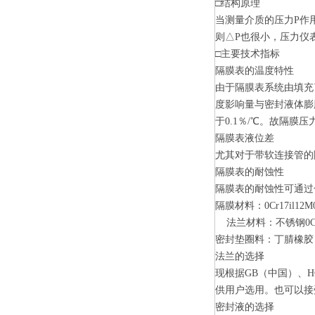
□
结构原理
当测量介质的压力P作
则△P也很小，压力仪
□主要技术指标
隔膜表的温度特性
由于隔膜表系统由填充
度影响量与密封液体膨
于0.1％/
℃。故隔膜压
隔膜表液位差
尤其对于带软连接管的
隔膜表的耐蚀性
隔膜表的耐蚀性可通过
隔膜材料：0Cr17il12M
法兰材料：不锈钢0Cr17
密封垫圈料：丁腈橡胶
法兰的选择
现根据GB（中国）、H
供用户选用。也可以接
密封液的选择