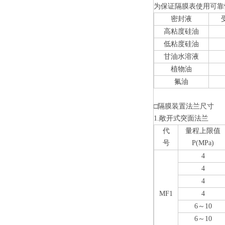
为保证隔膜表使用可靠
密封液
高粘度硅油
低粘度硅油
甘油水溶液
植物油
氟油
□隔膜装置法兰尺寸
1.敞开式突面法兰
代
量程上限值
号
P(MPa)
4
4
4
MF1
4
6～10
6～10