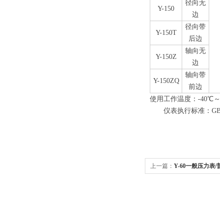
径向无
Y-150
边
径向带
Y-150T
后边
轴向无
Y-150Z
边
轴向带
Y-150ZQ
前边
使用工作温度：-40℃～
仪表执行标准：GB/T1
上一篇：
Y-60一般压力表