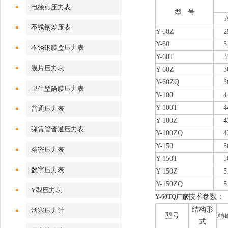
电接点压力表
型 号
不锈钢差压表
Y-50Z
2
Y-60
3
不锈钢膜盒压力表
Y-60T
3
膜片压力表
Y-60Z
3
Y-60ZQ
3
卫生型隔膜压力表
Y-100
4
Y-100T
4
普通压力表
Y-100Z
4
弹簧管普通压力表
Y-100ZQ
4
Y-150
5
精密压力表
Y-150T
5
数字压力表
Y-150Z
5
Y-150ZQ
5
Y型压力表
技术参数：
Y-60TQ厂家
结构形
活塞压力计
型号
精
式