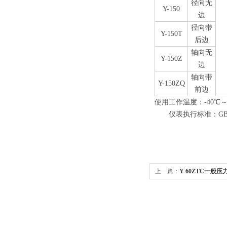
径向无
Y-150
边
径向带
Y-150T
后边
轴向无
Y-150Z
边
轴向带
Y-150ZQ
前边
使用工作温度：-40℃～
仪表执行标准：GB/T1
上一篇：
Y-60ZTC一般