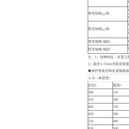
单支铂铑
-铂
10
双支铂铑
-铂
10
单支镍铬-镍硅
双支镍铬-镍硅
注：1）结构特征：非置入部
2）直径￠25mm为双层瓷
◆保护管直径和长度规格
￠16（单层管）
总长L
置深l
300
150
350
200
400
250
450
300
550
400
650
500