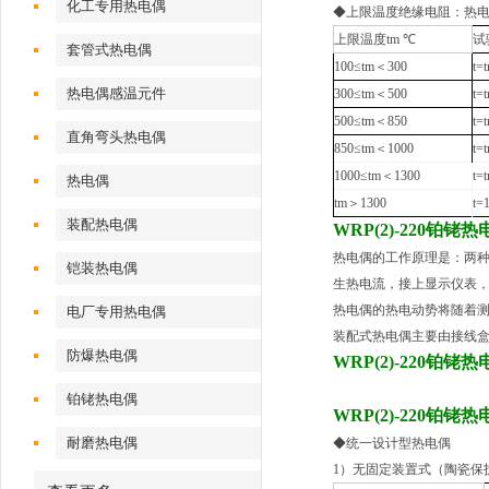
化工专用热电偶
◆上限温度绝缘电阻：热
上限温度tm ℃
试
套管式热电偶
100≤tm＜300
t=
热电偶感温元件
300≤tm＜500
t=
500≤tm＜850
t=
直角弯头热电偶
850≤tm＜1000
t=
1000≤tm＜1300
t=
热电偶
tm＞1300
t=
装配热电偶
WRP(2)-220铂铑
热电偶的工作原理是：两
铠装热电偶
生热电流，接上显示仪表
热电偶的热电动势将随着
电厂专用热电偶
装配式热电偶主要由接线
防爆热电偶
WRP(2)-220铂铑
铂铑热电偶
WRP(2)-220铂铑
耐磨热电偶
◆统一设计型热电偶
1）无固定装置式（陶瓷保