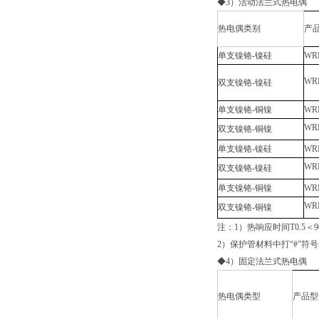
◆3）活动法兰式热电偶
热电偶类别
产
单支镍铬-镍硅
WR
WR
双支镍铬-镍硅
单支镍铬-铜镍
WRE
WR
双支镍铬-铜镍
单支镍铬-镍硅
WR
WR
双支镍铬-镍硅
单支镍铬-铜镍
WRE
WR
双支镍铬-铜镍
注：1）热响应时间T0.5＜
2）保护管材料中打“#”符
◆4）固定法兰式热电偶
热电偶类型
产品型