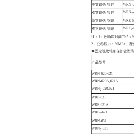
单支镍铬-镍硅
WRN-6
WRN
双支镍铬-镍硅
2
单支镍铬-铜镍
WRE-6
WRE
-
双支镍铬-铜镍
2
注：1）热响应时间T0.5＜
2）公称压力：30MPa，流速
◆固定螺纹锥形保护管型
产品型号
WRN-620,621
WRN-620A,621A
WRN
-620,621
2
WRE-621
WRE-621A
WRE
-621
2
WRN-631
WRN
-631
2