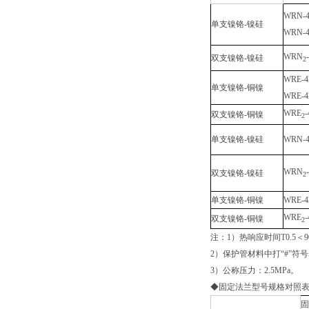
WRN-4
单支镍铬-镍硅
WRN-4
WRN
双支镍铬-镍硅
2
WRE-4
单支镍铬-铜镍
WRE-4
WRE
-
双支镍铬-铜镍
2
单支镍铬-镍硅
WRN-4
WRN
双支镍铬-镍硅
2
单支镍铬-铜镍
WRE-4
WRE
-
双支镍铬-铜镍
2
注：1）热响应时间T0.5＜
2）保护管材料中打“#”符
3）公称压力：2.5MPa。
◆固定法兰型号规格对照
固