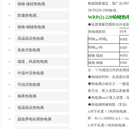
根据国家规定，我厂从198
镍铬-镍硅热电偶
JB/T9238-1999标准。
防腐热电偶，
WRP(2)-220铂铑
◆温度测量范围和允许误
镍铬-铜镍热电偶
热电偶类别
代号
高温高压热电偶
铂铑
-铂铑
WRR
30
6
铂铑
-铂
WRP
10
热套式热电偶
镍铬-镍硅
WRN
烟道，风道热电偶
镍铬-铜镍
WRE
注：“t”为感温元件的实测
中温中压热电偶
◆热响应时间：在温度出现
◆热电偶公称压力：一般
可动式热电偶
装方法，置入深度以及被
轴承热电偶
◆热电偶zui小置入深度：
◆热电偶绝缘电阻（常温）：
低温低压热电偶
a.对于长度＞1米的热电偶
即：Rr·L≥100MΩ·m 
超临界电站用热电偶
b.对于长度≤1米的热电偶