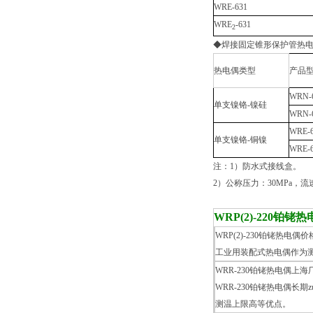
WRE-631
WRE
-631
2
◆焊接固定锥形保护管热
热电偶类型
产品
WRN-
单支镍铬-镍硅
WRN-
WRE-
单支镍铬-铜镍
WRE-
注：1）防水式接线盒。
2）公称压力：30MPa，流速
WRP(2)-220铂铑
WRP(2)-230铂铑热电偶
工业用装配式热电偶作为
WRR-230铂铑热电偶上海
WRR-230铂铑热电偶长
测温上限高等优点。