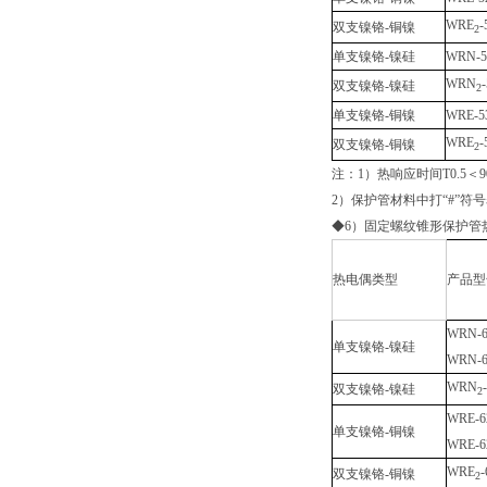
WRE
-
双支镍铬-铜镍
2
单支镍铬-镍硅
WRN-5
WRN
双支镍铬-镍硅
2
单支镍铬-铜镍
WRE-5
WRE
-
双支镍铬-铜镍
2
注：1）热响应时间T0.5＜
2）保护管材料中打“#”符
◆6）固定螺纹锥形保护管
热电偶类型
产品型
WRN-6
单支镍铬-镍硅
WRN-6
WRN
双支镍铬-镍硅
2
WRE-6
单支镍铬-铜镍
WRE-6
WRE
-
双支镍铬-铜镍
2