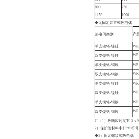
900
750
1150
1000
◆无固定装置式热电偶
热电偶类别
产
单支镍铬-镍硅
WR
WR
双支镍铬-镍硅
单支镍铬-铜镍
WR
WR
双支镍铬-铜镍
单支镍铬-镍硅
WR
WR
双支镍铬-镍硅
单支镍铬-铜镍
WR
WR
双支镍铬-铜镍
注：1）热响应时间T0.5＜
2）保护管材料中打“#”符
◆2）固定螺纹式热电偶