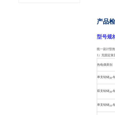
产品检
型号规
统一设计型
1）无固定装
热电偶类别
单支铂铑
-
30
双支铂铑
-
30
单支铂铑
-
10