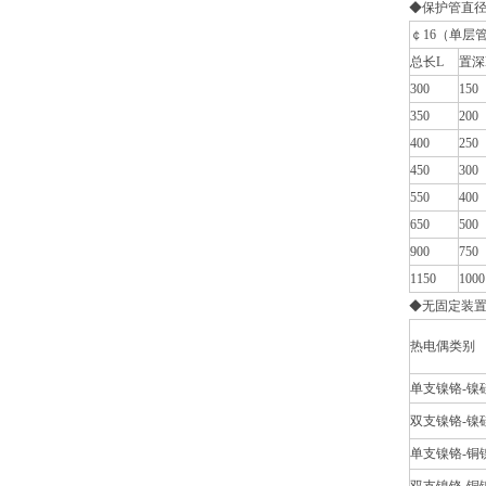
◆保护管直
￠16（单层
总长L
置深
300
150
350
200
400
250
450
300
550
400
650
500
900
750
1150
1000
◆无固定装
热电偶类别
单支镍铬-镍
双支镍铬-镍
单支镍铬-铜