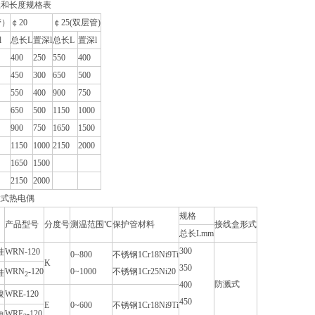
径和长度规格表
管）
￠20
￠25(双层管)
l
总长L
置深l
总长L
置深l
400
250
550
400
450
300
650
500
550
400
900
750
650
500
1150
1000
900
750
1650
1500
1150
1000
2150
2000
1650
1500
2150
2000
置式热电偶
规格
产品型号
分度号
测温范围℃
保护管材料
接线盒形式
总长Lmm
300
硅
WRN-120
0~800
不锈钢1Cr18Ni9Ti
K
350
WRN
-120
0~1000
不锈钢1Cr25Ni20
硅
2
防溅式
400
镍
WRE-120
450
E
0~600
不锈钢1Cr18Ni9Ti
WRE
-120