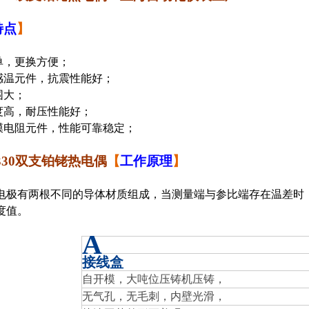
特点
】
单，更换方便；
感温元件，抗震性能好；
围大；
度高，耐压性能好；
膜电阻元件，性能可靠稳定；
-330双支铂铑热电偶
【
工作原理
】
电极有两根不同的导体材质组成，当测量端与参比端存在温差时
度值。
A
接线盒
自开模，大吨位压铸机压铸，
无气孔，无毛刺，内壁光滑，