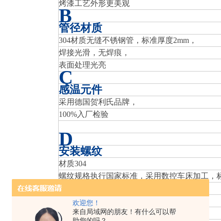
烤漆工艺外形更美观
B
管径材质
304材质无缝不锈钢管，标准厚度2mm，
焊接光滑，无焊痕，
表面处理光亮
C
感温元件
采用德国贺利氏品牌，
100%入厂检验
D
安装螺纹
材质304
螺纹规格执行国家标准，采用数控车床加工，
E
欢迎您！
变送器
来自局域网的朋友！有什么可以帮
助您的吗？