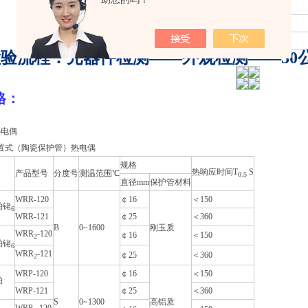
采用SMT贴片技术，使用美国进口元件
抗干扰设计，4道检验程序
保证高精度输出，干扰性强
验流程：元器件检测——外观检测——30
格：
热电偶
置式（陶瓷保护管）热电偶
规格
热响应时间T
S
产品型号
分度号
测温范围℃
0.5
直径mm
保护管材料
WRR-120
￠16
＜150
铂铑
6
WRR-121
￠25
＜360
B
0~1600
刚玉质
WRR
-120
￠16
＜150
2
铂铑
6
WRR
-121
￠25
＜360
2
WRP-120
￠16
＜150
铂
WRP-121
￠25
＜360
S
0~1300
高铝质