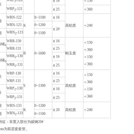
WRP
-120
￠16
＜150
2
铂
WRP
-121
￠25
＜360
2
WRN-122
0~1100
￠16
硅
WRN-123
0~1200
K
高铝质
＜240
￠20
WRN
-123
硅
0~1100
2
WRR-130
￠16
＜150
铂铑
6
WRR-131
￠25
＜360
B
0~1600
刚玉质
WRR
-130
￠16
＜150
2
铂铑
6
＜360
WRR
-131
￠25
2
WRP-130
￠16
＜150
铂
WRP-131
￠25
＜360
S
0~1300
高铝质
WRP
-130
￠16
＜150
2
铂
＜360
WRP
-131
￠25
2
硅
WRN-133
0~1200
K
￠20
高铝质
＜240
WRN
-133
硅
0~1100
2
特征：非置入部分为碳钢20#
5mm为双层瓷套管。