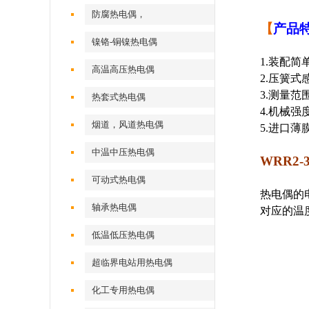
防腐热电偶，
【
产品
镍铬-铜镍热电偶
1.
装配简
高温高压热电偶
2.
压簧式
3.
测量范
热套式热电偶
4.
机械强
烟道，风道热电偶
5.
进口薄
中温中压热电偶
WRR2
可动式热电偶
热电偶的
轴承热电偶
对应的温
低温低压热电偶
超临界电站用热电偶
化工专用热电偶