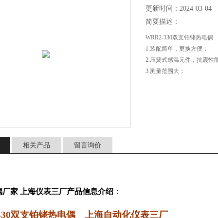
更新时间：2024-03-04
简要描述：
WRR2-330双支铂铑热电
1.装配简单，更换方便；
2.压簧式感温元件，抗震性
3.测量范围大；
4.机械强度高，耐压性能好
5.进口薄膜电阻元件，性能
相关产品
留言询价
偶厂家 上海仪表三厂产品信息介绍
：
-330双支铂铑热电偶
上海自动化仪表三厂