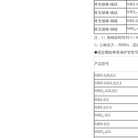
单支镍铬-镍硅
WRN-6
WRN
双支镍铬-镍硅
2
单支镍铬-铜镍
WRE-6
WRE
-
双支镍铬-铜镍
2
注：1）热响应时间T0.5＜
2）公称压力：30MPa，流速
◆固定螺纹锥形保护管型
产品型号
WRN-620,621
WRN-620A,621A
WRN
-620,621
2
WRE-621
WRE-621A
WRE
-621
2
WRN-631
WRN
-631
2