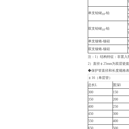
单支铂铑
-铂
10
双支铂铑
-铂
10
单支镍铬-镍硅
双支镍铬-镍硅
注：1）结构特征：非置入部
2）直径￠25mm为双层瓷
◆保护管直径和长度规格
￠16（单层管）
总长L
置深l
300
150
350
200
400
250
450
300
550
400
650
500