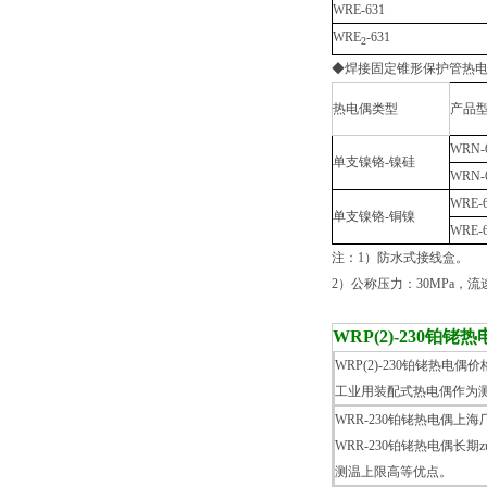
WRE-631
WRE
-631
2
◆焊接固定锥形保护管热
热电偶类型
产品
WRN-
单支镍铬-镍硅
WRN-
WRE-
单支镍铬-铜镍
WRE-
注：1）防水式接线盒。
2）公称压力：30MPa，流速
WRP(2)-230铂铑
WRP(2)-230铂铑热电偶
工业用装配式热电偶作为
WRR-230铂铑热电偶上海
WRR-230铂铑热电偶长
测温上限高等优点。