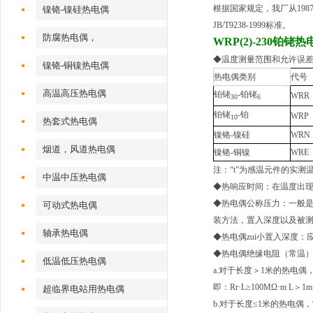
根据国家规定，我厂从198
镍铬-镍硅热电偶
JB/T9238-1999标准。
防腐热电偶，
WRP(2)-230铂铑热
◆温度测量范围和允许误
镍铬-铜镍热电偶
热电偶类别
代号
高温高压热电偶
铂铑
-铂铑
WRR
30
6
铂铑
-铂
WRP
10
热套式热电偶
镍铬-镍硅
WRN
烟道，风道热电偶
镍铬-铜镍
WRE
注：“t”为感温元件的实测
中温中压热电偶
◆热响应时间：在温度出现
◆热电偶公称压力：一般
可动式热电偶
装方法，置入深度以及被
轴承热电偶
◆热电偶zui小置入深度：
◆热电偶绝缘电阻（常温）：
低温低压热电偶
a.对于长度＞1米的热电偶
即：Rr·L≥100MΩ·m 
超临界电站用热电偶
b.对于长度≤1米的热电偶