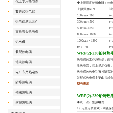
化工专用热电偶
◆上限温度绝缘电阻：热
上限温度tm ℃
试
套管式热电偶
100≤tm＜300
t=
热电偶感温元件
300≤tm＜500
t=
500≤tm＜850
t=
直角弯头热电偶
850≤tm＜1000
t=
1000≤tm＜1300
t=
热电偶
tm＞1300
t=
装配热电偶
WRP(2)-230铂铑热
热电偶的工作原理是：两
铠装热电偶
生热电流，接上显示仪表
热电偶的热电动势将随着
电厂专用热电偶
装配式热电偶主要由接线
防爆热电偶
型号表示
铂铑热电偶
WRP(2)-230铂铑热
耐磨热电偶
◆统一设计型热电偶
1）无固定装置式（陶瓷保