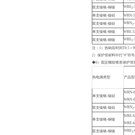
WRE
-
双支镍铬-铜镍
2
单支镍铬-镍硅
WRN-5
WRN
双支镍铬-镍硅
2
单支镍铬-铜镍
WRE-5
WRE
-
双支镍铬-铜镍
2
注：1）热响应时间T0.5＜
2）保护管材料中打“#”符
◆6）固定螺纹锥形保护管
热电偶类型
产品型
WRN-6
单支镍铬-镍硅
WRN-6
WRN
双支镍铬-镍硅
2
WRE-6
单支镍铬-铜镍
WRE-6
WRE
-
双支镍铬-铜镍
2