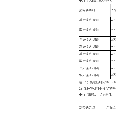
◆3）活动法兰式热电偶
热电偶类别
产
单支镍铬-镍硅
WR
WR
双支镍铬-镍硅
单支镍铬-铜镍
WRE
WR
双支镍铬-铜镍
单支镍铬-镍硅
WR
WR
双支镍铬-镍硅
单支镍铬-铜镍
WRE
WR
双支镍铬-铜镍
注：1）热响应时间T0.5＜
2）保护管材料中打“#”符
◆4）固定法兰式热电偶
热电偶类型
产品型