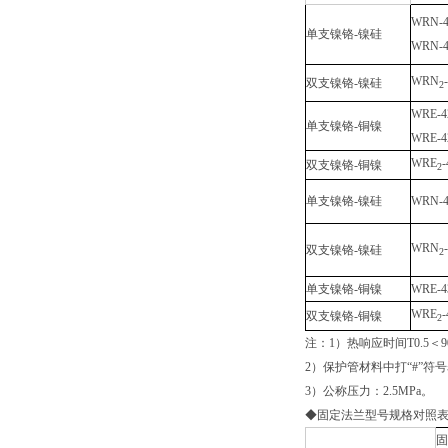
WRN-4
单支镍铬-镍硅
WRN-4
WRN
双支镍铬-镍硅
2
WRE-4
单支镍铬-铜镍
WRE-4
WRE
-
双支镍铬-铜镍
2
单支镍铬-镍硅
WRN-4
WRN
双支镍铬-镍硅
2
单支镍铬-铜镍
WRE-4
WRE
-
双支镍铬-铜镍
2
注：1）热响应时间T0.5＜
2）保护管材料中打“#”符
3）公称压力：2.5MPa。
◆固定法兰型号规格对照
固