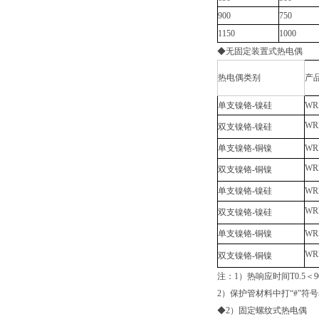
900
750
1150
1000
◆无固定装置式热电偶
热电偶类别
产
单支镍铬-镍硅
WR
WR
双支镍铬-镍硅
单支镍铬-铜镍
WR
WR
双支镍铬-铜镍
单支镍铬-镍硅
WR
WR
双支镍铬-镍硅
单支镍铬-铜镍
WR
WR
双支镍铬-铜镍
注：1）热响应时间T0.5＜
2）保护管材料中打“#”符
◆2）固定螺纹式热电偶