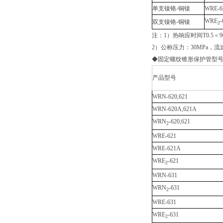
单支镍铬-铜镍
WRE-6
WRE
-
双支镍铬-铜镍
2
注：1）热响应时间T0.5＜
2）公称压力：30MPa，流速
◆固定螺纹锥形保护管型
产品型号
WRN-620,621
WRN-620A,621A
WRN
-620,621
2
WRE-621
WRE-621A
WRE
-621
2
WRN-631
WRN
-631
2
WRE-631
WRE
-631
2