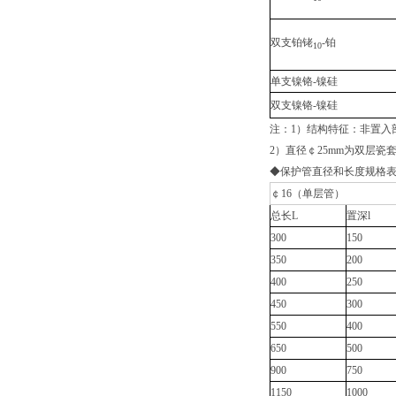
双支铂铑
-铂
10
单支镍铬-镍硅
双支镍铬-镍硅
注：1）结构特征：非置入部
2）直径￠25mm为双层瓷
◆保护管直径和长度规格
￠16（单层管）
总长L
置深l
300
150
350
200
400
250
450
300
550
400
650
500
900
750
1150
1000