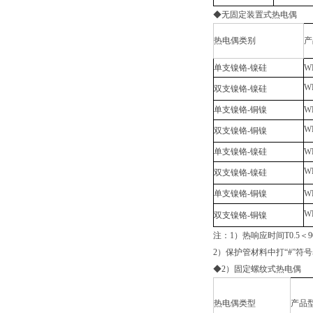
◆无固定装置式热电偶
热电偶类别
产
单支镍铬-镍硅
W
W
双支镍铬-镍硅
单支镍铬-铜镍
W
W
双支镍铬-铜镍
单支镍铬-镍硅
W
W
双支镍铬-镍硅
单支镍铬-铜镍
W
W
双支镍铬-铜镍
注：1）热响应时间T0.5＜
2）保护管材料中打“#”符
◆2）固定螺纹式热电偶
热电偶类型
产品