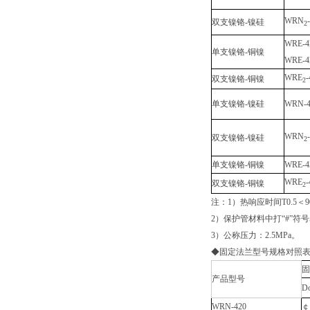
WRN
双支镍铬-镍硅
2
WRE-4
单支镍铬-铜镍
WRE-4
WRE
-
双支镍铬-铜镍
2
单支镍铬-镍硅
WRN-4
WRN
双支镍铬-镍硅
2
单支镍铬-铜镍
WRE-4
WRE
-
双支镍铬-铜镍
2
注：1）热响应时间T0.5＜
2）保护管材料中打“#”符
3）公称压力：2.5MPa。
◆固定法兰型号规格对照
固
产品型号
D
WRN-420
￠