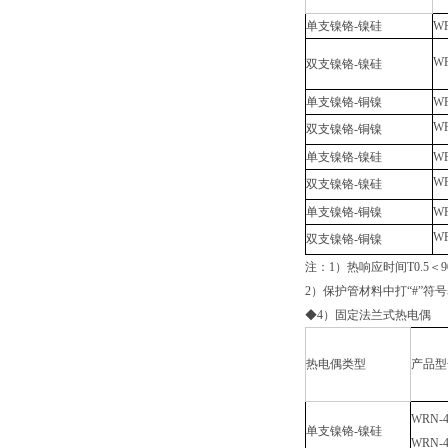
单支镍铬-镍硅
WR
W
双支镍铬-镍硅
单支镍铬-铜镍
WR
W
双支镍铬-铜镍
单支镍铬-镍硅
WR
W
双支镍铬-镍硅
单支镍铬-铜镍
WR
W
双支镍铬-铜镍
注：1）热响应时间T0.5＜
2）保护管材料中打“#”符
◆4）固定法兰式热电偶
热电偶类型
产品型
WRN-4
单支镍铬-镍硅
WRN-4