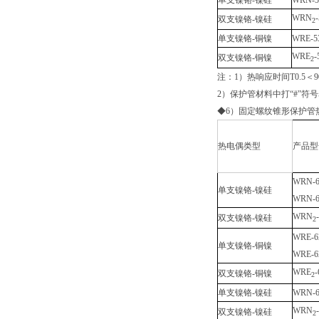
单支镍铬-镍硅
WRN-5
WRN
双支镍铬-镍硅
2
单支镍铬-铜镍
WRE-5
WRE
-
双支镍铬-铜镍
2
注：1）热响应时间T0.5＜
2）保护管材料中打“#”符
◆6）固定螺纹锥形保护管
热电偶类型
产品型
WRN-6
单支镍铬-镍硅
WRN-6
WRN
双支镍铬-镍硅
2
WRE-6
单支镍铬-铜镍
WRE-6
WRE
-
双支镍铬-铜镍
2
单支镍铬-镍硅
WRN-6
WRN
双支镍铬-镍硅
2