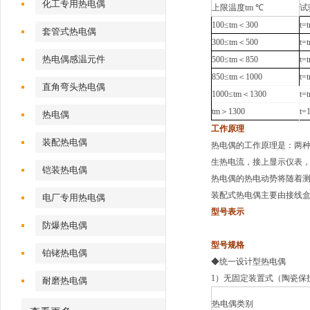
化工专用热电偶
上限温度tm ℃
试
100≤tm＜300
t=
套管式热电偶
300≤tm＜500
t=
热电偶感温元件
500≤tm＜850
t=
850≤tm＜1000
t=
直角弯头热电偶
1000≤tm＜1300
t=
tm＞1300
t=
热电偶
工作原理
装配热电偶
热电偶的工作原理是：两
生热电流，接上显示仪表
铠装热电偶
热电偶的热电动势将随着
装配式热电偶主要由接线
电厂专用热电偶
型号表示
防爆热电偶
型号规格
铂铑热电偶
◆统一设计型热电偶
1）无固定装置式（陶瓷保
耐磨热电偶
热电偶类别