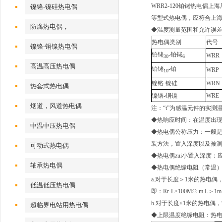
WRR2-120铂铑热电偶上
镍铬-镍硅热电偶
等型式热电偶，应符合上
防腐热电偶，
◆温度测量范围和允许误
热电偶类别
代号
镍铬-铜镍热电偶
铂铑
-铂铑
WRR
30
6
高温高压热电偶
铂铑
-铂
WRP
10
镍铬-镍硅
WRN
热套式热电偶
镍铬-铜镍
WRE
烟道，风道热电偶
注：“t”为感温元件的实测
◆热响应时间：在温度出现
中温中压热电偶
◆热电偶公称压力：一般
装方法，置入深度以及被
可动式热电偶
◆热电偶zui小置入深度：
轴承热电偶
◆热电偶绝缘电阻（常温）：
a.对于长度＞1米的热电偶
低温低压热电偶
即：Rr·L≥100MΩ·m 
b.对于长度≤1米的热电偶
超临界电站用热电偶
◆上限温度绝缘电阻：热