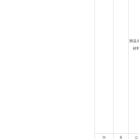
测温
材
W
R
□