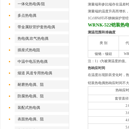
一体化热电偶/阻
测量端和参比端存在温差
测量端的温度升高而增长
多点热电偶
1Cr18Ni9Ti不锈
WRNK-522铠装热
带金属软管护套热电偶
测温范围和准确度
热电偶,吹气热电偶
类 别
代
插座式热电阻
镍铬－镍硅
WR
注：1）t为被测温度的值。
中温中电压热电偶
热响应时间
烟道 风道专用热电偶
在温度出现阶跃变化时，热
铠装热电偶热响应时间不
耐磨热电偶、阻
热响应时
防腐热电偶、阻
套管直径
2.
装配式热电偶
3.
表面热电偶、阻
4.
5.