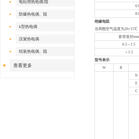
电站用热电偶/阻
6.
8.
防爆热电偶、阻
绝缘电阻
k型热电偶
当周围空气温度为20±1
套管直径mm
压簧热电偶
0.5
～1.5
铠装热电偶、阻
＞1.5
型号表示
查看更多
W
R
N
E
C