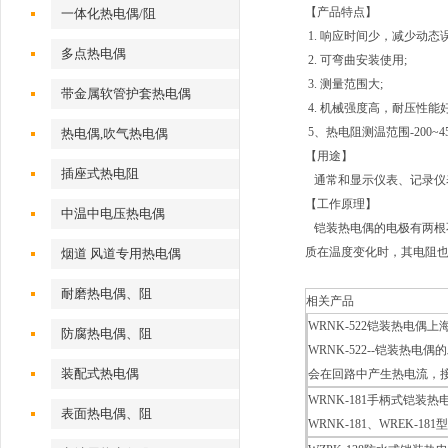
【
产品特点】
一体化热电偶/阻
1. 响应时间少，减少动态误
多点热电偶
2. 可弯曲安装使用;
3. 测量范围大;
带金属软管护套热电偶
4. 机械强度高，耐压性能好
5、热电阻测温范围-200~4
热电偶,吹气热电偶
【
用途】
插座式热电阻
通常和显示仪表、记录仪表
【
工作原理】
中温中电压热电偶
铠装热电偶的电极有两根
质在温度变化时，其电阻
烟道 风道专用热电偶
耐磨热电偶、阻
相关产品
WRNK-522铠装热电偶
防腐热电偶、阻
WRNK-522--铠装
装配式热电偶
会在回路中产生热电流，
WRNK-181手柄式铠装热
表面热电偶、阻
WRNK-181、WREK