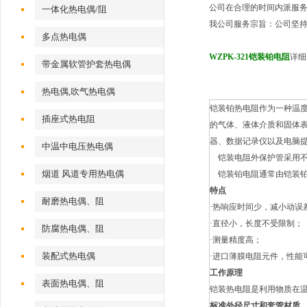
公司在合理的时间内派服
一体化热电偶/阻
我公司服务宗旨：公司坚持
多点热电偶
WZPK-321铠装铂电阻
详细
带金属软管护套热电偶
热电偶,吹气热电偶
铠装铂热电阻作为一种温度
插座式热电阻
的气体、液体介质和固体
器、数据记录仪以及电脑
中温中电压热电偶
铠装电阻外保护管采用不
烟道 风道专用热电偶
铠装铂电阻通常由铠装铂
特点
耐磨热电偶、阻
·
热响应时间少，减小动误
·
直径小，长度不受限制；
防腐热电偶、阻
·
测量精度高；
装配式热电偶
·
进口薄膜电阻元件，性能
工作原理
表面热电偶、阻
铠装热电阻是利用物质在
标准外径尺寸和套管材质