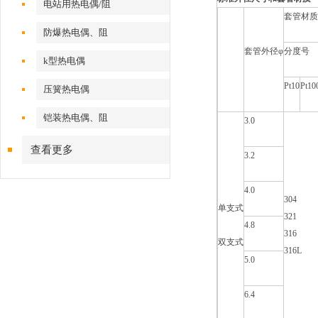
电站用热电偶/阻
套管材
防爆热电偶、阻
套管外径φ
分度号
k型热电偶
Pt10
Pt10
压簧热电偶
铠装热电偶、阻
3.0
查看更多
3.2
4.0
304
单支式
321
4.8
316
双支式
316L
5.0
6.4