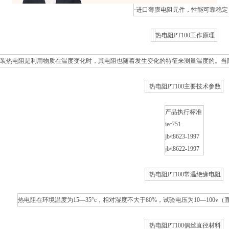
·
进口薄膜电阻元件，性能可靠稳定
热电阻PT100工作原理
铠装热电阻是利用物质在温度变化时，其电阻也随着发生变化的特征来测量温度
的。当
热电阻PT100主要技术参数
产品执行标准
iec751
jb/t8623-1997
jb/t8622-1997
热电阻PT100常温绝缘电阻
热电阻在环境温度为15—35°c，相对湿度不大于80%，试验电压为10—100v
热电阻PT100偶丝直径材料