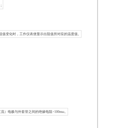
；
阻值变化时，工作仪表
便显示出阻值所对应的温度值
。
（直流）电极与外套管之间的绝缘电阻>100mω。