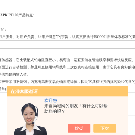
】
K PT100
产品特点:
宗旨：
用户服务、对用户负责、让用户满意”的宗旨，认真贯彻执行ISO9001质量体系标准
度传感器，它比装配式铂电阻直径小，易弯曲，适宜安装在管道狭窄和要求快速反应、微型
表面进行自动检测，并且可直接用铜导线和二次仪表相连接使用，由于它具有良好的电
提供精确的输入值。
保护管采用不锈钢，内充满高密度氧化物质绝缘体，因此它具有很强的抗污染和优良
通常由铠装铂热电阻感温元件、安装固定装置和接线装置等主要部件组成。
欢迎您！
热电阻PT100特点
来自局域网的朋友！有什么可以帮
助您的吗？
·
热响应时间少，减小动态误差；
·
直径小，长度不受限制；
·
测量精度高；