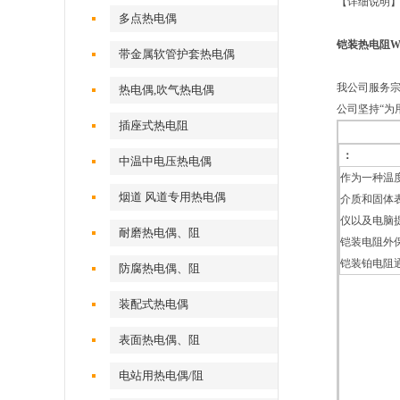
【详细说明
多点热电偶
铠装热电阻WZP
带金属软管护套热电偶
我公司服务
热电偶,吹气热电偶
公司坚持“为
插座式热电阻
：
中温中电压热电偶
作为一种温
烟道 风道专用热电偶
介质和固体
仪以及电脑
耐磨热电偶、阻
铠装电阻外
铠装铂电阻
防腐热电偶、阻
装配式热电偶
表面热电偶、阻
电站用热电偶/阻