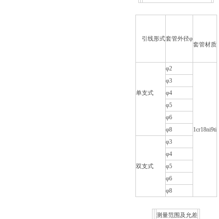
引线形式
套管外径φ
套管材质
φ2
φ3
单支式
φ4
φ5
φ6
φ8
1cr18ni9ti
φ3
φ4
双支式
φ5
φ6
φ8
测量范围及允差