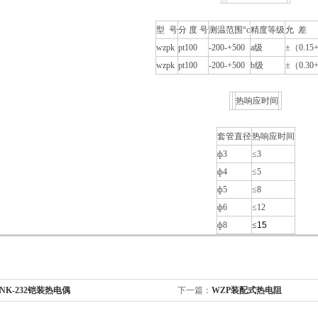
型 号
分 度 号
测温范围
°c
精度等级
允 差
wzpk
pt100
-200­­-+500
a
级
±
（
0.15+
wzpk
pt100
-200­­-+500
b
级
±
（
0.30+
热响应时间
套管直径
热响应时间
ф3
≤
3
ф4
≤
5
ф5
≤
8
ф6
≤
12
ф8
≤
15
NK-232铠装热电偶
下一篇：
WZP装配式热电阻