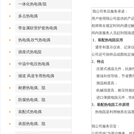
一体化热电偶/阻
我公司售后服务承诺：
多点热电偶
用户使用我公司提供的产
程师将在规定时间内通过解
带金属软管护套热电偶
间内派服务人员赶到现场
热电偶,吹气热电偶
1、
装配热电阻
应用
通常和显示仪表、记录仪表
插座式热电阻
公司还可按样品或图纸定
2、
特点
中温中电压热电偶
·压簧式感温元件，抗振
烟道 风道专用热电偶
·毋须补偿导线，节省费
·测温精度高；
耐磨热电偶、阻
·机械强度高，耐压性能
·进口薄膜电阻元件，性
防腐热电偶、阻
3、
装配热电阻
工作原理
装配式热电偶
热电阻是利用物质在温度
表面热电偶、阻
我公司服务宗旨：
公司坚持“为用户服务、对