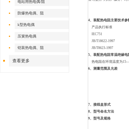
电站用热电偶/阻
防爆热电偶、阻
4、
装配热电阻
主要技术参
k型热电偶
产品执行标准
IEC751
压簧热电偶
JB/T18622-1997
铠装热电偶、阻
JB/T8623-1997
5、
装配热电阻
常温绝缘电
查看更多
热电阻在环境温度为15—3
6、测量范围及允差
7、接线盒形式
8、型号命名方法
9、型号及规格