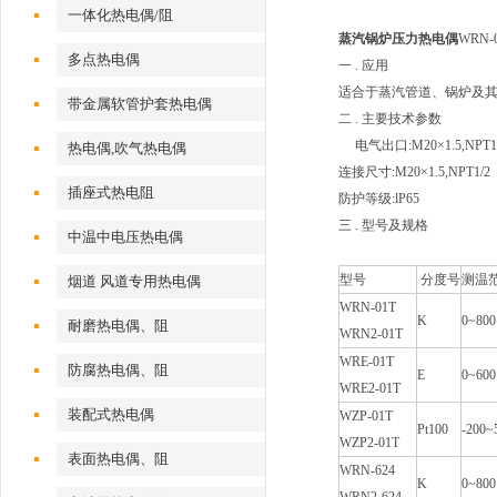
一体化热电偶/阻
蒸汽锅炉压力热电偶
WRN-
多点热电偶
一 . 
适合于蒸汽管道、锅炉及
带金属软管护套热电偶
二 . 主要技术参数
电气出口:M20×1.5,NPT
热电偶,吹气热电偶
连接尺寸:M20×1.5,NPT1/2
插座式热电阻
防护等级:lP65
三 . 型号及规格
中温中电压热电偶
型号
分度号
测温
烟道 风道专用热电偶
WRN-01T
K
0~800
耐磨热电偶、阻
WRN2-01T
WRE-01T
防腐热电偶、阻
E
0~600
WRE2-01T
装配式热电偶
WZP-01T
Pt100
-200~
WZP2-01T
表面热电偶、阻
WRN-624
K
0~800