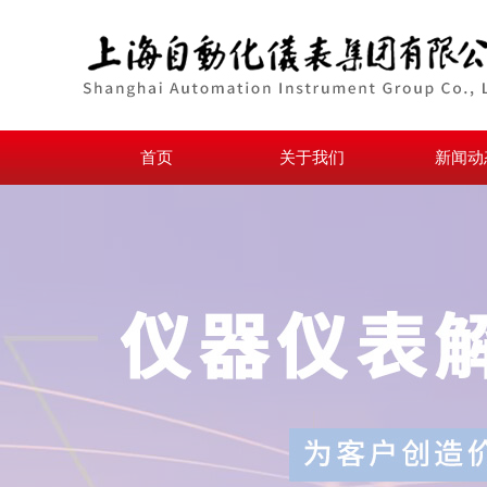
首页
关于我们
新闻动