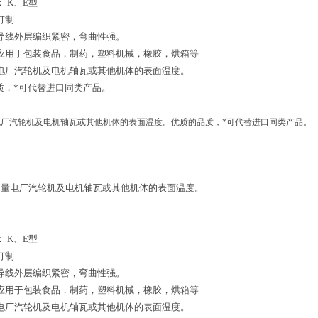
：
K
、
E
型
订制
导线外层编织紧密，弯曲性强。
应用于包装食品，制药，塑料机械，橡胶，烘箱等
电厂汽轮机及电机轴瓦或其他机体的表面温度。
质，*可代替进口同类产品。
电厂汽轮机及电机轴瓦或其他机体的表面温度。优质的品质，*可代替进口同类产品。
】
测量电厂汽轮机及电机轴瓦或其他机体的表面温度。
：
K
、
E
型
订制
导线外层编织紧密，弯曲性强。
应用于包装食品，制药，塑料机械，橡胶，烘箱等
电厂汽轮机及电机轴瓦或其他机体的表面温度。