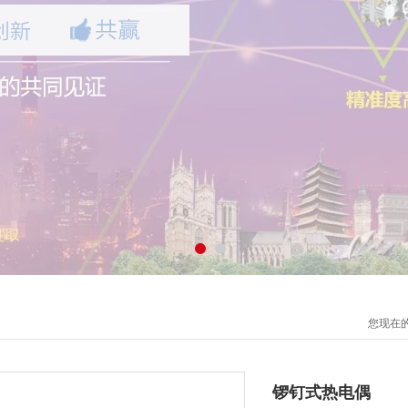
您现在
锣钉式热电偶