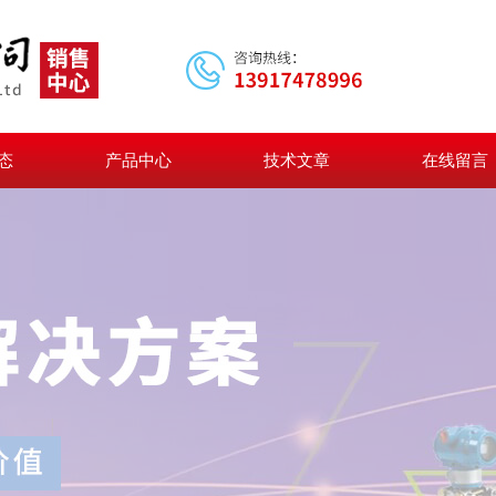
态
产品中心
技术文章
在线留言