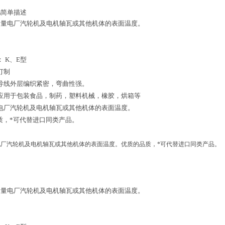
】
简单描述
偶
测量电厂汽轮机及电机轴瓦或其他机体的表面温度。
：
K
、
E
型
订制
导线外层编织紧密，弯曲性强。
应用于包装食品，制药，塑料机械，橡胶，烘箱等
电厂汽轮机及电机轴瓦或其他机体的表面温度。
质，*可代替进口同类产品。
电厂汽轮机及电机轴瓦或其他机体的表面温度。优质的品质，*可代替进口同类产品。
】
测量电厂汽轮机及电机轴瓦或其他机体的表面温度。