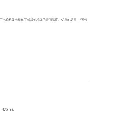
电厂汽轮机及电机轴瓦或其他机体的表面温度。优质的品质，*可代
口同类产品。