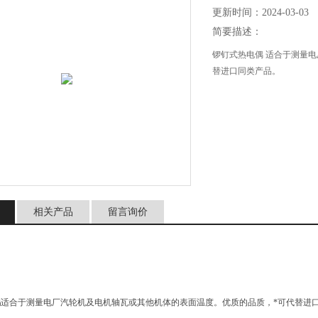
更新时间：2024-03-03
简要描述：
锣钉式热电偶 适合于测量
替进口同类产品。
相关产品
留言询价
偶
适合于测量电厂汽轮机及电机轴瓦或其他机体的表面温度。优质的品质，*可代替进