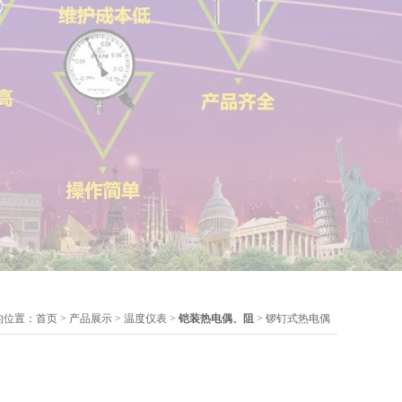
的位置：
首页
>
产品展示
>
温度仪表
>
铠装热电偶、阻
> 锣钉式热电偶