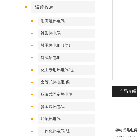
温度仪表
耐高温热电偶
锥形热电偶
轴承热电阻（偶）
针式铂电阻
化工专用热电偶/阻
套管式热电阻/偶
产品介绍
压簧式固定热电偶
贵金属热电偶
炉顶热电偶
锣钉式热电
一体化热电偶/阻