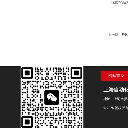
优质的品
上一篇：
WR
网站首页
上海自动
地址：上海市灵
© 2026 版