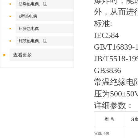
爆炸时，能
防爆热电偶、阻
外，从而进
k型热电偶
标准:
压簧热电偶
IEC584
铠装热电偶、阻
GB/T16839-
查看更多
JB/T5518-19
GB3836
常温绝缘电
压为
500
±
50
详细参数：
型 号
分
WRE-440