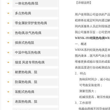
【详细说明】
一体化热电偶/阻
多点热电偶
用户使用我公司提供的产
程师将在规定时间内通过解
带金属软管护套热电偶
间内派服务人员赶到现场
我公司服务宗旨：公司坚持
热电偶,吹气热电偶
WRNK-191铠装热电偶WRN
插座式热电阻
一、概述
WRNK系列铠装热电偶是
中温中电压热电偶
围内液体，蒸汽和气体介质
维修更换或输出项目的成
烟道 风道专用热电偶
表面温度进行自动检测或
耐磨热电偶、阻
2、
特点
热响应时间少，减小动
防腐热电偶、阻
可弯曲安装使用；
测量范围大；
装配式热电偶
机械强度高，耐压性能
表面热电偶、阻
3、工作原理
电极由两根不同导体材质