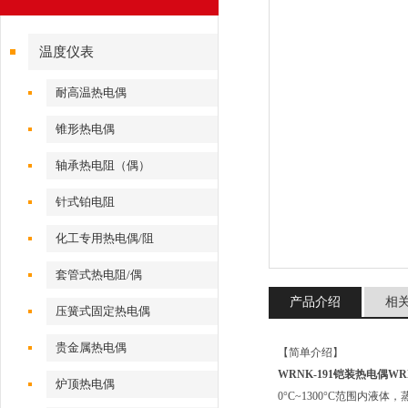
温度仪表
耐高温热电偶
锥形热电偶
轴承热电阻（偶）
针式铂电阻
化工专用热电偶/阻
套管式热电阻/偶
产品介绍
相
压簧式固定热电偶
贵金属热电偶
【简单介绍】
WRNK-191铠装热电偶WRN
炉顶热电偶
0°C~1300°C范围内