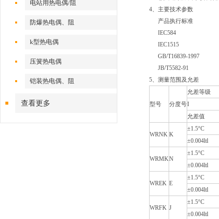
电站用热电偶/阻
4、主要技术参数
产品执行标准
防爆热电偶、阻
IEC584
k型热电偶
IEC1515
GB/T16839-1997
压簧热电偶
JB/T5582-91
5、测量范围及允差
铠装热电偶、阻
允差等级
查看更多
型号
分度号
I
允差值
±1.5°C
WRNK
K
±0.004ltl
±1.5°C
WRMK
N
±0.004ltl
±1.5°C
WREK
E
±0.004ltl
±1.5°C
WRFK
J
±0.004ltl