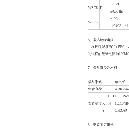
±1.5°C
WRCK
T
±0.004ltl
±1°C
WRPK
S
±[0.003（t-
6、常温绝缘电阻
在环境温度为20±15°C，
的试样的绝缘电阻为100M
7、偶丝直径及材料
偶丝形式
单支式
套管直径
Ф2Ф3 Ф4
E﹑J﹑T
1Cr18Ni9
套管材质
K﹑N
1Cr18Ni9
S
GH3039
8、安装固定形式