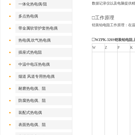
数据记录仪以及电脑提供精确的
一体化热电偶/阻
多点热电偶
□
工作原理
铠装铂电阻工作原理：在
带金属软管护套热电偶
□
WZPK-326S铠装铂电
热电偶,吹气热电偶
W
Z
P
K
插座式热电阻
中温中电压热电偶
烟道 风道专用热电偶
耐磨热电偶、阻
防腐热电偶、阻
装配式热电偶
表面热电偶、阻