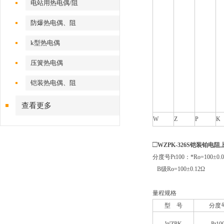
电站用热电偶/阻
防爆热电偶、阻
k型热电偶
压簧热电偶
铠装热电偶、阻
查看更多
W
Z
P
K
□
WZPK-326S铠装铂电
分度号Pt100：*Ro=100±0.
B
级Ro=100±0.12Ω
量程规格
型 号
分度