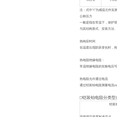
WZPK
Pt10
注：式中“t”为感温元件实
公称压力
一般是指在常温下，保护管
与其结构形式、安装方法
热响应时间
在温度出现阶跃变化时，热
热电阻绝缘电阻：
常温绝缘电阻的实验电压可取
热电阻允许通过电流
通过铠装铂电阻测量电流zu
□
铠装铂电阻分类型
铠装
安装固定装置标准尺寸