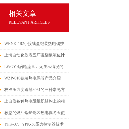
相关文章
RELEVANT ARTICLES
WRNK-182小接线盒铠装热电偶技
术特点
上海自动化仪表五厂磁翻板液位计
检查装置
LWGY-4涡轮流量计无显示情况的
原因分析和解决方案一
WZP-010铠装热电偶芯产品介绍
校准压力变送器3051的三种常见方
法解析
上自仪各种热电阻组织结构上的相
关区别
教您的燃油锅炉铠装热电偶冬天使
用的好办法
YPK-37、YPK-38压力控制器技术