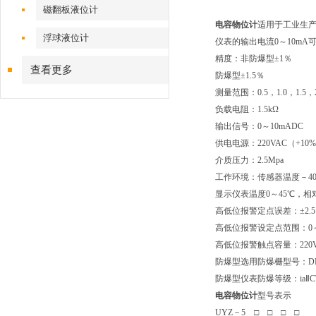
磁翻板液位计
电容物位计
适用于工业生
浮球液位计
仪表的输出电流0～10m
精度：非防爆型±1％
查看更多
防爆型±1.5％
测量范围：0.5，1.0，1.5，
负载电阻：1.5kΩ
输出信号：0～10mADC
供电电源：220VAC（+10%/
介质压力：2.5Mpa
工作环境：传感器温度－40
显示仪表温度0～45℃，相对
高低位报警定点误差：±2.
高低位报警设定点范围：0～
高低位报警触点容量：220V
防爆型选用防爆栅型号：DF
防爆型仪表防爆等级：iaⅡC
电容物位计
型号表示
UYZ－5 □ □ □ □