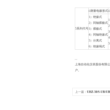
□测量电极形式
1）绝缘式
2）同轴裸极式
5系列代号
3）裸极式
4）同轴绝缘式
5）分离式
6）绝缘绳式
, ,
上海自动化仪表股份有限公
户。
上一篇：
UHZ-50/S-U